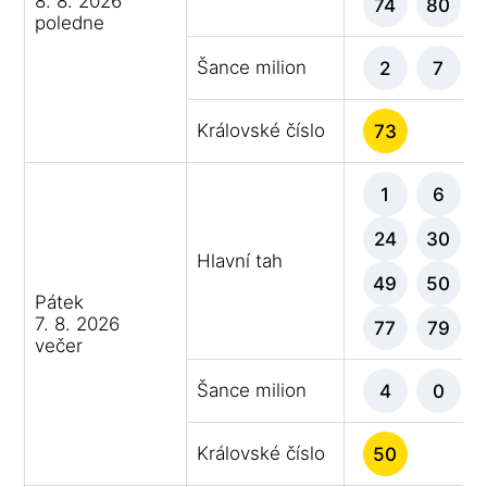
8. 8. 2026
74
80
poledne
Šance milion
2
7
Královské číslo
73
1
6
24
30
Hlavní tah
49
50
Pátek
7. 8. 2026
77
79
večer
Šance milion
4
0
Královské číslo
50