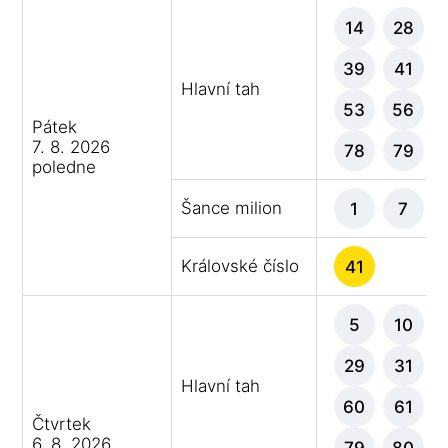
14
28
39
41
Hlavní tah
53
56
Pátek
7. 8. 2026
78
79
poledne
Šance milion
1
7
Královské číslo
41
5
10
29
31
Hlavní tah
60
61
Čtvrtek
6. 8. 2026
79
80