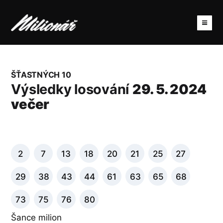
ŠŤASTNÝCH 10
Výsledky losování
29. 5. 2024
večer
2
7
13
18
20
21
25
27
29
38
43
44
61
63
65
68
73
75
76
80
Šance milion