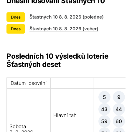
Dnešní losování Šťastných 10
Šťastných 10 8. 8. 2026 (poledne)
Dnes
Šťastných 10 8. 8. 2026 (večer)
Dnes
Posledních 10 výsledků loterie
Šťastných deset
Datum losování
Vý
5
9
43
44
Hlavní tah
59
60
Sobota