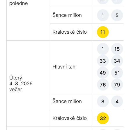
poledne
Šance milion
1
5
Královské číslo
11
1
15
33
34
Hlavní tah
49
51
Úterý
4. 8. 2026
76
79
večer
Šance milion
8
4
Královské číslo
32