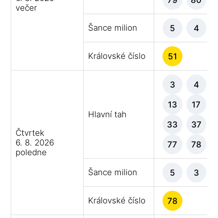
večer
Šance milion
5
4
Královské číslo
51
3
4
13
17
Hlavní tah
33
37
Čtvrtek
6. 8. 2026
77
78
poledne
Šance milion
5
3
Královské číslo
78