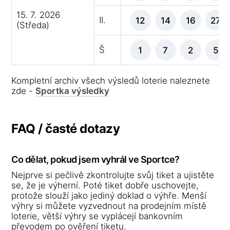
15. 7. 2026
II.
12
14
16
27
(Středa)
Š
1
7
2
5
Kompletní archiv všech výsledů loterie naleznete
zde -
Sportka výsledky
FAQ / časté dotazy
Co dělat, pokud jsem vyhrál ve Sportce?
Nejprve si pečlivě zkontrolujte svůj tiket a ujistěte
se, že je výherní. Poté tiket dobře uschovejte,
protože slouží jako jediný doklad o výhře. Menší
výhry si můžete vyzvednout na prodejním místě
loterie, větší výhry se vyplácejí bankovním
převodem po ověření tiketu.