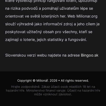
které vysvětlují princip fungování loterií, upozorňují
na rizika podvodů a pomáhají uživatelům lépe se
orientovat ve světě loterijních her. Web Milionar.org
slouží výhradně jako informační zdroj a jeho cílem je
poskytovat užitečný obsah pro všechny, kteří se
zajímají o loterie, jejich statistiky a fungování.
Slovenskou verzi webu najdete na adrese
Bingoo.sk
Copyright ©
Milionář
. 2026 • All rights reserved.
Hrajte zodpovědně. Zákaz účasti osob mladších 18 let na
hazardní hře. Ministerstvo financí varuje: Účastí na hazardní hře
může vzniknout závislost.