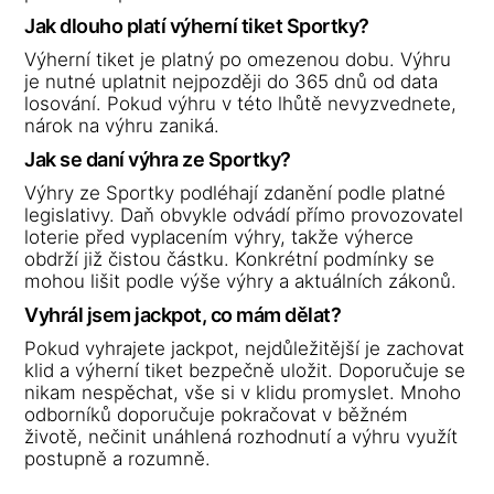
Jak dlouho platí výherní tiket Sportky?
Výherní tiket je platný po omezenou dobu. Výhru
je nutné uplatnit nejpozději do 365 dnů od data
losování. Pokud výhru v této lhůtě nevyzvednete,
nárok na výhru zaniká.
Jak se daní výhra ze Sportky?
Výhry ze Sportky podléhají zdanění podle platné
legislativy. Daň obvykle odvádí přímo provozovatel
loterie před vyplacením výhry, takže výherce
obdrží již čistou částku. Konkrétní podmínky se
mohou lišit podle výše výhry a aktuálních zákonů.
Vyhrál jsem jackpot, co mám dělat?
Pokud vyhrajete jackpot, nejdůležitější je zachovat
klid a výherní tiket bezpečně uložit. Doporučuje se
nikam nespěchat, vše si v klidu promyslet. Mnoho
odborníků doporučuje pokračovat v běžném
životě, nečinit unáhlená rozhodnutí a výhru využít
postupně a rozumně.