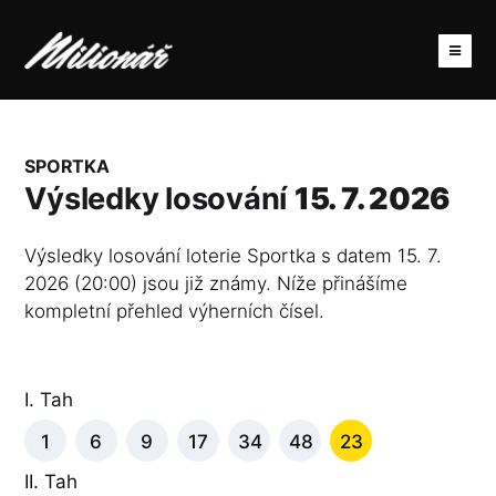
SPORTKA
Výsledky losování
15. 7. 2026
Výsledky losování loterie Sportka s datem 15. 7.
2026 (20:00) jsou již známy. Níže přinášíme
kompletní přehled výherních čísel.
I. Tah
1
6
9
17
34
48
23
II. Tah