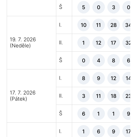
Š
5
0
3
0
I.
10
11
28
34
19. 7. 2026
II.
1
12
17
32
(Neděle)
Š
0
4
8
6
I.
8
9
12
14
17. 7. 2026
II.
3
11
18
23
(Pátek)
Š
6
1
1
9
I.
1
6
9
17