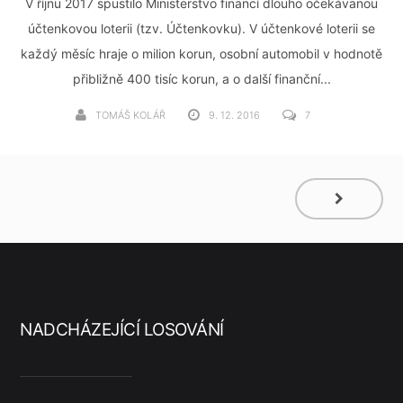
V říjnu 2017 spustilo Ministerstvo financí dlouho očekávanou
účtenkovou loterii (tzv. Účtenkovku). V účtenkové loterii se
každý měsíc hraje o milion korun, osobní automobil v hodnotě
přibližně 400 tisíc korun, a o další finanční...
TOMÁŠ KOLÁŘ
9. 12. 2016
7
NADCHÁZEJÍCÍ LOSOVÁNÍ