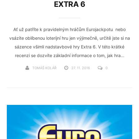
EXTRA 6
Ať už patříte k pravidelným hráčům Eurojackpotu nebo
vsázíte oblíbenou loterijní hru jen výjimečně, určitě jste si na
sázence všimli nadstavbové hry Extra 6. V této krátké
recenzi se dozvíte základní informace o tom, jak hra...
TOMÁŠ KOLÁŘ
27. 11. 2016
0