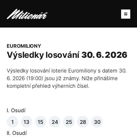
EUROMILIONY
Výsledky losování
30. 6. 2026
Výsledky losování loterie Euromiliony s datem 30.
6. 2026 (19:00) jsou již známy. Níže přinášíme
kompletní přehled výherních čísel.
I. Osudí
1
13
15
24
25
28
30
II. Osudí