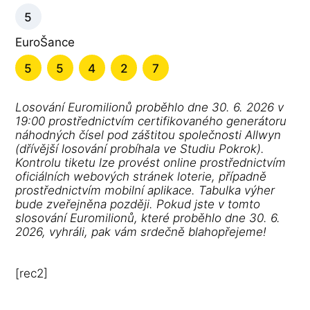
5
EuroŠance
5
5
4
2
7
Losování Euromilionů proběhlo dne 30. 6. 2026 v
19:00 prostřednictvím certifikovaného generátoru
náhodných čísel pod záštitou společnosti Allwyn
(dřívější losování probíhala ve Studiu Pokrok).
Kontrolu tiketu lze provést online prostřednictvím
oficiálních webových stránek loterie, případně
prostřednictvím mobilní aplikace. Tabulka výher
bude zveřejněna později. Pokud jste v tomto
slosování Euromilionů, které proběhlo dne 30. 6.
2026, vyhráli, pak vám srdečně blahopřejeme!
[rec2]