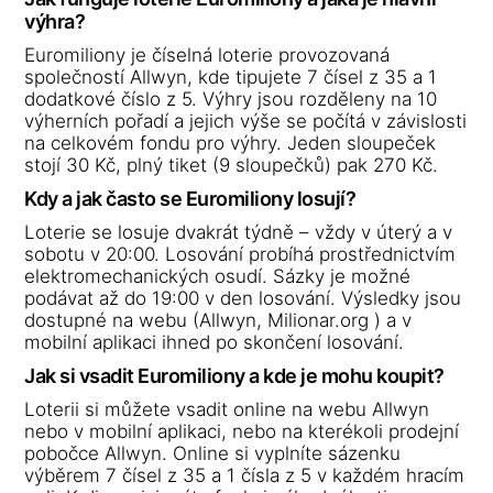
výhra?
Euromiliony je číselná loterie provozovaná
společností Allwyn, kde tipujete 7 čísel z 35 a 1
dodatkové číslo z 5. Výhry jsou rozděleny na 10
výherních pořadí a jejich výše se počítá v závislosti
na celkovém fondu pro výhry. Jeden sloupeček
stojí 30 Kč, plný tiket (9 sloupečků) pak 270 Kč.
Kdy a jak často se Euromiliony losují?
Loterie se losuje dvakrát týdně – vždy v úterý a v
sobotu v 20:00. Losování probíhá prostřednictvím
elektromechanických osudí. Sázky je možné
podávat až do 19:00 v den losování. Výsledky jsou
dostupné na webu (Allwyn, Milionar.org ) a v
mobilní aplikaci ihned po skončení losování.
Jak si vsadit Euromiliony a kde je mohu koupit?
Loterii si můžete vsadit online na webu Allwyn
nebo v mobilní aplikaci, nebo na kterékoli prodejní
pobočce Allwyn. Online si vyplníte sázenku
výběrem 7 čísel z 35 a 1 čísla z 5 v každém hracím