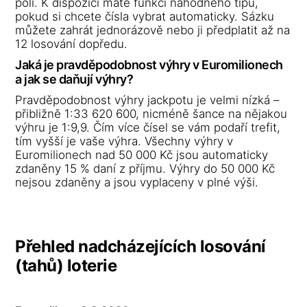
poli. K dispozici máte funkci náhodného tipu,
pokud si chcete čísla vybrat automaticky. Sázku
můžete zahrát jednorázově nebo ji předplatit až na
12 losování dopředu.
Jaká je pravděpodobnost výhry v Euromilionech
a jak se daňují výhry?
Pravděpodobnost výhry jackpotu je velmi nízká –
přibližně 1:33 620 600, nicméně šance na nějakou
výhru je 1:9,9. Čím více čísel se vám podaří trefit,
tím vyšší je vaše výhra. Všechny výhry v
Euromilionech nad 50 000 Kč jsou automaticky
zdaněny 15 % daní z příjmu. Výhry do 50 000 Kč
nejsou zdaněny a jsou vyplaceny v plné výši.
Přehled nadcházejících losování
(tahů) loterie