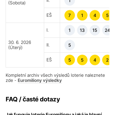
II.
1
(Sobota)
EŠ
7
1
4
5
I.
1
13
15
24
30. 6. 2026
II.
5
(Úterý)
EŠ
5
5
4
2
Kompletní archiv všech výsledů loterie naleznete
zde -
Euromiliony výsledky
FAQ / časté dotazy
Jak funguje loterie Euromiliony a jaká je hlavní