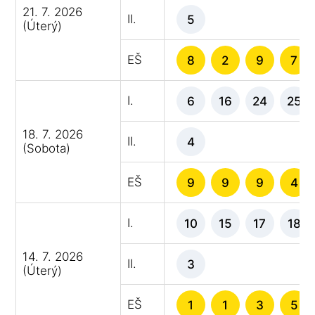
21. 7. 2026
II.
5
(Úterý)
EŠ
8
2
9
7
I.
6
16
24
25
18. 7. 2026
II.
4
(Sobota)
EŠ
9
9
9
4
I.
10
15
17
18
14. 7. 2026
II.
3
(Úterý)
EŠ
1
1
3
5