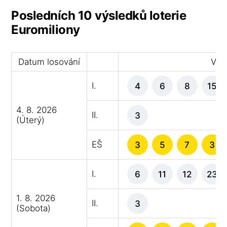
Posledních 10 výsledků loterie
Euromiliony
Datum losování
Výhe
I.
4
6
8
15
4. 8. 2026
II.
3
(Úterý)
EŠ
3
5
7
3
I.
6
11
12
23
1. 8. 2026
II.
3
(Sobota)