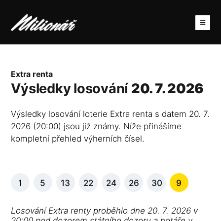
Extra renta
Výsledky losování
20. 7. 2026
Výsledky losování loterie Extra renta s datem 20. 7.
2026 (20:00) jsou již známy. Níže přinášíme
kompletní přehled výherních čísel.
1
5
13
22
24
26
30
9
Losování Extra renty proběhlo dne 20. 7. 2026 v
20:00 pod dozorem státního dozoru a notáře v