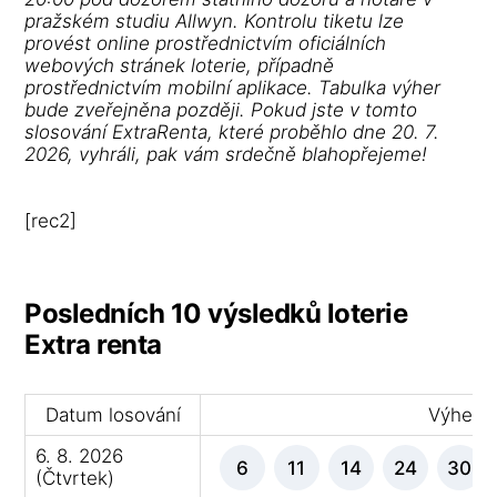
pražském studiu Allwyn. Kontrolu tiketu lze
provést online prostřednictvím oficiálních
webových stránek loterie, případně
prostřednictvím mobilní aplikace. Tabulka výher
bude zveřejněna později. Pokud jste v tomto
slosování ExtraRenta, které proběhlo dne 20. 7.
2026, vyhráli, pak vám srdečně blahopřejeme!
[rec2]
Posledních 10 výsledků loterie
Extra renta
Datum losování
Výherní 
6. 8. 2026
6
11
14
24
30
(Čtvrtek)