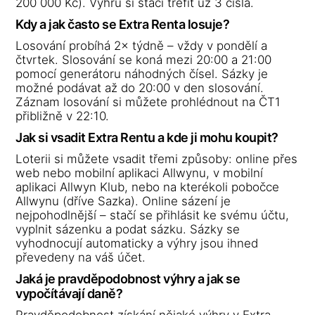
200 000 Kč). Výhru si stačí trefit už 3 čísla.
Kdy a jak často se Extra Renta losuje?
Losování probíhá 2× týdně – vždy v pondělí a
čtvrtek. Slosování se koná mezi 20:00 a 21:00
pomocí generátoru náhodných čísel. Sázky je
možné podávat až do 20:00 v den slosování.
Záznam losování si můžete prohlédnout na ČT1
přibližně v 22:10.
Jak si vsadit Extra Rentu a kde ji mohu koupit?
Loterii si můžete vsadit třemi způsoby: online přes
web nebo mobilní aplikaci Allwynu, v mobilní
aplikaci Allwyn Klub, nebo na kterékoli pobočce
Allwynu (dříve Sazka). Online sázení je
nejpohodlnější – stačí se přihlásit ke svému účtu,
vyplnit sázenku a podat sázku. Sázky se
vyhodnocují automaticky a výhry jsou ihned
převedeny na váš účet.
Jaká je pravděpodobnost výhry a jak se
vypočítávají daně?
Pravděpodobnost získání nějaké výhry v Extra