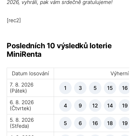
2026, vyhráli, pak vám srdečně gratulujeme!
[rec2]
Posledních 10 výsledků loterie
MiniRenta
Datum losování
Výherní čí
7. 8. 2026
1
3
5
15
16
(Pátek)
6. 8. 2026
4
9
12
14
19
(Čtvrtek)
5. 8. 2026
5
6
16
18
19
(Středa)