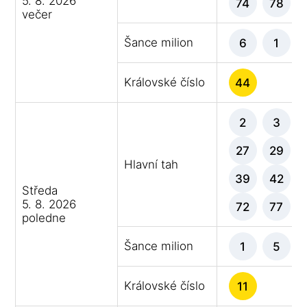
5. 8. 2026
74
78
večer
Šance milion
6
1
Královské číslo
44
2
3
27
29
Hlavní tah
39
42
Středa
5. 8. 2026
72
77
poledne
Šance milion
1
5
Královské číslo
11