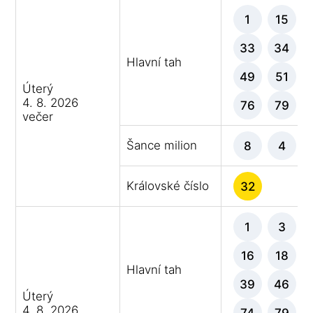
1
15
33
34
Hlavní tah
49
51
Úterý
4. 8. 2026
76
79
večer
Šance milion
8
4
Královské číslo
32
1
3
16
18
Hlavní tah
39
46
Úterý
4. 8. 2026
74
79