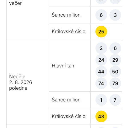
večer
Šance milion
6
3
Královské číslo
25
2
6
24
29
Hlavní tah
44
50
Neděle
2. 8. 2026
74
79
poledne
Šance milion
1
7
Královské číslo
43