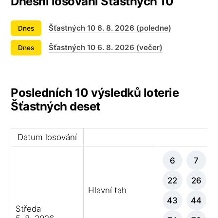
Dnešní losování Šťastných 10
Šťastných 10 6. 8. 2026 (poledne)
Dnes
Šťastných 10 6. 8. 2026 (večer)
Dnes
Posledních 10 výsledků loterie
Šťastných deset
Datum losování
Vý
6
7
22
26
Hlavní tah
43
44
Středa