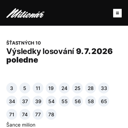
ŠŤASTNÝCH 10
Výsledky losování
9. 7. 2026
poledne
3
5
11
19
24
25
28
33
34
37
39
54
55
56
58
65
71
74
77
78
Šance milion