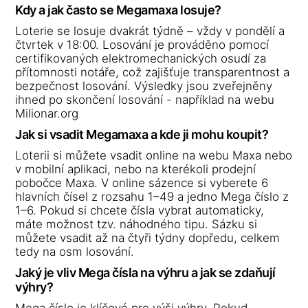
Kdy a jak často se Megamaxa losuje?
Loterie se losuje dvakrát týdně – vždy v pondělí a
čtvrtek v 18:00. Losování je prováděno pomocí
certifikovaných elektromechanických osudí za
přítomnosti notáře, což zajišťuje transparentnost a
bezpečnost losování. Výsledky jsou zveřejněny
ihned po skončení losování - například na webu
Milionar.org
Jak si vsadit Megamaxa a kde ji mohu koupit?
Loterii si můžete vsadit online na webu Maxa nebo
v mobilní aplikaci, nebo na kterékoli prodejní
pobočce Maxa. V online sázence si vyberete 6
hlavních čísel z rozsahu 1–49 a jedno Mega číslo z
1–6. Pokud si chcete čísla vybrat automaticky,
máte možnost tzv. náhodného tipu. Sázku si
můžete vsadit až na čtyři týdny dopředu, celkem
tedy na osm losování.
Jaký je vliv Mega čísla na výhru a jak se zdaňují
výhry?
Mega číslo je klíčové pro výši výhry. Pokud