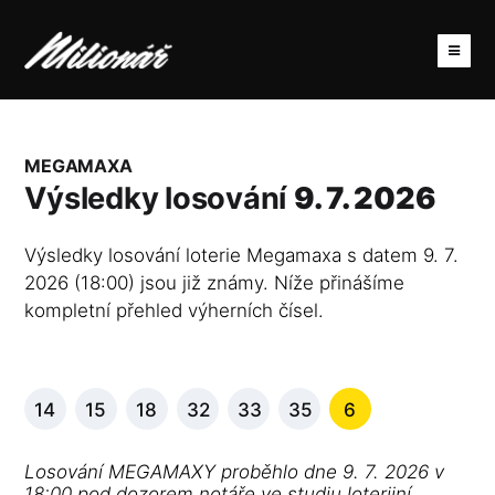
MEGAMAXA
Výsledky losování
9. 7. 2026
Výsledky losování loterie Megamaxa s datem 9. 7.
2026 (18:00) jsou již známy. Níže přinášíme
kompletní přehled výherních čísel.
14
15
18
32
33
35
6
Losování MEGAMAXY proběhlo dne 9. 7. 2026 v
18:00 pod dozorem notáře ve studiu loterijní