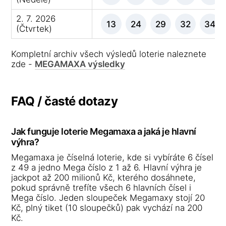
2. 7. 2026
13
24
29
32
34
(Čtvrtek)
Kompletní archiv všech výsledů loterie naleznete
zde -
MEGAMAXA výsledky
FAQ / časté dotazy
Jak funguje loterie Megamaxa a jaká je hlavní
výhra?
Megamaxa je číselná loterie, kde si vybíráte 6 čísel
z 49 a jedno Mega číslo z 1 až 6. Hlavní výhra je
jackpot až 200 milionů Kč, kterého dosáhnete,
pokud správně trefíte všech 6 hlavních čísel i
Mega číslo. Jeden sloupeček Megamaxy stojí 20
Kč, plný tiket (10 sloupečků) pak vychází na 200
Kč.