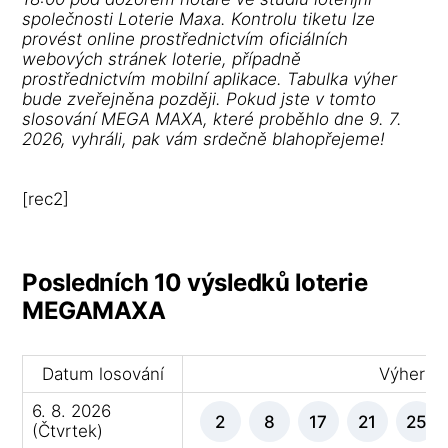
společnosti Loterie Maxa. Kontrolu tiketu lze
provést online prostřednictvím oficiálních
webových stránek loterie, případně
prostřednictvím mobilní aplikace. Tabulka výher
bude zveřejněna později. Pokud jste v tomto
slosování MEGA MAXA, které proběhlo dne 9. 7.
2026, vyhráli, pak vám srdečně blahopřejeme!
[rec2]
Posledních 10 výsledků loterie
MEGAMAXA
Datum losování
Výherní 
6. 8. 2026
2
8
17
21
25
(Čtvrtek)