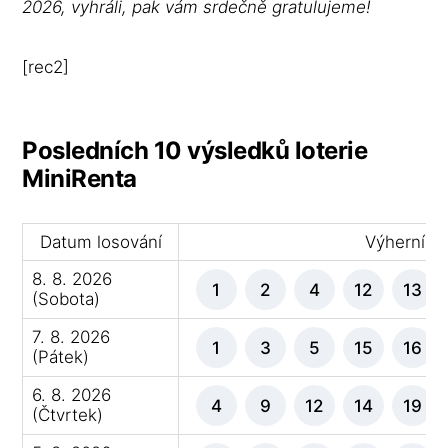
2026, vyhráli, pak vám srdečně gratulujeme!
[rec2]
Posledních 10 výsledků loterie
MiniRenta
Datum losování
Výherní čí
8. 8. 2026
1
2
4
12
13
(Sobota)
7. 8. 2026
1
3
5
15
16
(Pátek)
6. 8. 2026
4
9
12
14
19
(Čtvrtek)