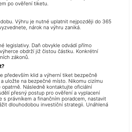
em po ověření tiketu.
dobu. Výhru je nutné uplatnit nejpozději do 365
vyzvednete, nárok na výhru zaniká.
né legislativy. Daň obvykle odvádí přímo
výherce obdrží již čistou částku. Konkrétní
lních zákonů.
t?
e především klid a výherní tiket bezpečně
ně a uložte na bezpečné místo. Nikomu cizímu
e opatrně. Následně kontaktujte oficiální
sdělí přesný postup pro ověření a vyplacení
se s právníkem a finančním poradcem, nastavit
ážit dlouhodobou investiční strategii. Unáhlená