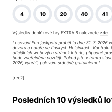
4
10
20
40
41
Výsledky doplňkové hry EXTRA 6 naleznete
zde
.
Losování Eurojackpotu proběhlo dne 31. 7. 2026 v
dozoru a notáře ve finských Helsinkách. Kontrolu t
oficiálních webových stránek loterie, případně pro
bude zveřejněna později. Pokud jste v tomto sloso
2026, vyhráli, pak vám srdečně gratulujeme!
[rec2]
Posledních 10 výsledků lo