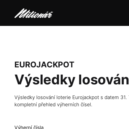
EUROJACKPOT
Výsledky losován
Výsledky losování loterie Eurojackpot s datem 31. 
kompletní přehled výherních čísel.
Výherní čísla