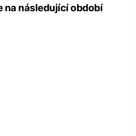
e na následující období