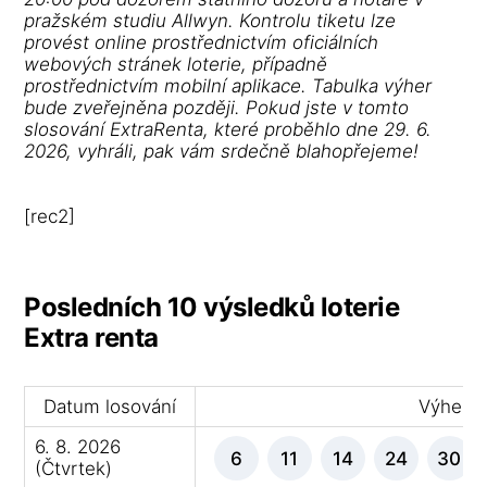
pražském studiu Allwyn. Kontrolu tiketu lze
provést online prostřednictvím oficiálních
webových stránek loterie, případně
prostřednictvím mobilní aplikace. Tabulka výher
bude zveřejněna později. Pokud jste v tomto
slosování ExtraRenta, které proběhlo dne 29. 6.
2026, vyhráli, pak vám srdečně blahopřejeme!
[rec2]
Posledních 10 výsledků loterie
Extra renta
Datum losování
Výherní 
6. 8. 2026
6
11
14
24
30
(Čtvrtek)