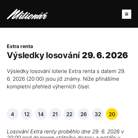
Extra renta
Výsledky losování
29. 6. 2026
Výsledky losování loterie Extra renta s datem 29.
6. 2026 (20:00) jsou již známy. Níže přinášíme
kompletní přehled výherních čísel.
4
12
14
21
22
26
32
20
Losování Extra renty proběhlo dne 29. 6. 2026 v
20:00 pod dozorem státního dozoru a notáře v