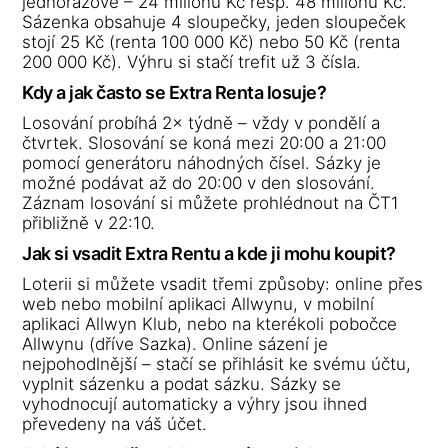
jednorázově – 24 milionů Kč resp. 48 milionů Kč.
Sázenka obsahuje 4 sloupečky, jeden sloupeček
stojí 25 Kč (renta 100 000 Kč) nebo 50 Kč (renta
200 000 Kč). Výhru si stačí trefit už 3 čísla.
Kdy a jak často se Extra Renta losuje?
Losování probíhá 2× týdně – vždy v pondělí a
čtvrtek. Slosování se koná mezi 20:00 a 21:00
pomocí generátoru náhodných čísel. Sázky je
možné podávat až do 20:00 v den slosování.
Záznam losování si můžete prohlédnout na ČT1
přibližně v 22:10.
Jak si vsadit Extra Rentu a kde ji mohu koupit?
Loterii si můžete vsadit třemi způsoby: online přes
web nebo mobilní aplikaci Allwynu, v mobilní
aplikaci Allwyn Klub, nebo na kterékoli pobočce
Allwynu (dříve Sazka). Online sázení je
nejpohodlnější – stačí se přihlásit ke svému účtu,
vyplnit sázenku a podat sázku. Sázky se
vyhodnocují automaticky a výhry jsou ihned
převedeny na váš účet.