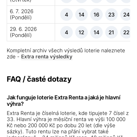
6. 7. 2026
4
14
16
23
24
(Pondělí)
29. 6. 2026
4
12
14
21
22
(Pondělí)
Kompletní archiv všech výsledů loterie naleznete
zde -
Extra renta výsledky
FAQ / časté dotazy
Jak funguje loterie Extra Renta a jaká je hlavní
výhra?
Extra Renta je číselná loterie, kde tipujete 7 čísel z
33. Hlavní výhra je měsíční renta ve výši 100 000
Kč nebo 200 000 Kč po dobu 20 let (dle výše
sázky). Tuto rentu lze na přání vybrat také