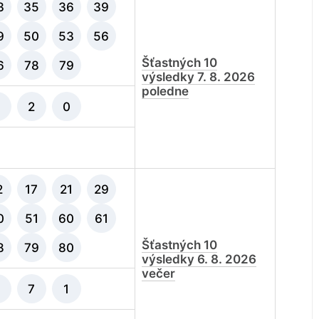
3
35
36
39
9
50
53
56
Šťastných 10
6
78
79
výsledky 7. 8. 2026
poledne
9
2
0
2
17
21
29
0
51
60
61
Šťastných 10
8
79
80
výsledky 6. 8. 2026
večer
9
7
1