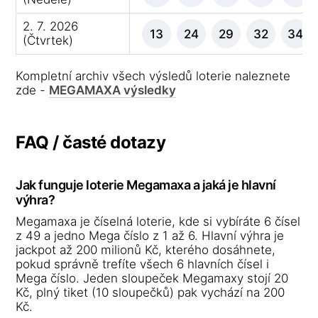
2. 7. 2026
13
24
29
32
34
(Čtvrtek)
Kompletní archiv všech výsledů loterie naleznete
zde -
MEGAMAXA výsledky
FAQ / časté dotazy
Jak funguje loterie Megamaxa a jaká je hlavní
výhra?
Megamaxa je číselná loterie, kde si vybíráte 6 čísel
z 49 a jedno Mega číslo z 1 až 6. Hlavní výhra je
jackpot až 200 milionů Kč, kterého dosáhnete,
pokud správně trefíte všech 6 hlavních čísel i
Mega číslo. Jeden sloupeček Megamaxy stojí 20
Kč, plný tiket (10 sloupečků) pak vychází na 200
Kč.