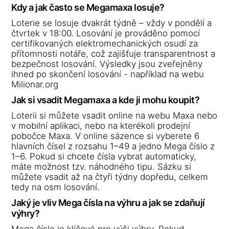
Kdy a jak často se Megamaxa losuje?
Loterie se losuje dvakrát týdně – vždy v pondělí a
čtvrtek v 18:00. Losování je prováděno pomocí
certifikovaných elektromechanických osudí za
přítomnosti notáře, což zajišťuje transparentnost a
bezpečnost losování. Výsledky jsou zveřejněny
ihned po skončení losování - například na webu
Milionar.org
Jak si vsadit Megamaxa a kde ji mohu koupit?
Loterii si můžete vsadit online na webu Maxa nebo
v mobilní aplikaci, nebo na kterékoli prodejní
pobočce Maxa. V online sázence si vyberete 6
hlavních čísel z rozsahu 1–49 a jedno Mega číslo z
1–6. Pokud si chcete čísla vybrat automaticky,
máte možnost tzv. náhodného tipu. Sázku si
můžete vsadit až na čtyři týdny dopředu, celkem
tedy na osm losování.
Jaký je vliv Mega čísla na výhru a jak se zdaňují
výhry?
Mega číslo je klíčové pro výši výhry. Pokud