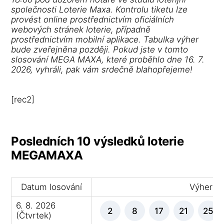
společnosti Loterie Maxa. Kontrolu tiketu lze
provést online prostřednictvím oficiálních
webových stránek loterie, případně
prostřednictvím mobilní aplikace. Tabulka výher
bude zveřejněna později. Pokud jste v tomto
slosování MEGA MAXA, které proběhlo dne 16. 7.
2026, vyhráli, pak vám srdečně blahopřejeme!
[rec2]
Posledních 10 výsledků loterie
MEGAMAXA
Datum losování
Výherní 
6. 8. 2026
2
8
17
21
25
(Čtvrtek)