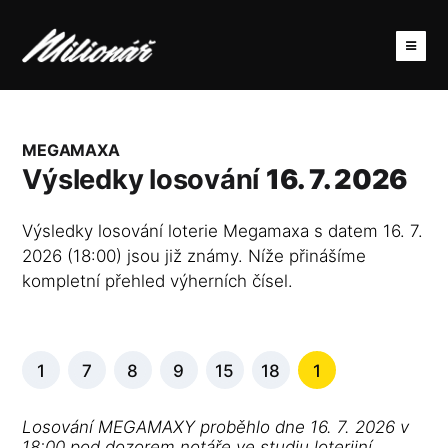
MEGAMAXA
Výsledky losování
16. 7. 2026
Výsledky losování loterie Megamaxa s datem 16. 7.
2026 (18:00) jsou již známy. Níže přinášíme
kompletní přehled výherních čísel.
1
7
8
9
15
18
1
Losování MEGAMAXY proběhlo dne 16. 7. 2026 v
18:00 pod dozorem notáře ve studiu loterijní