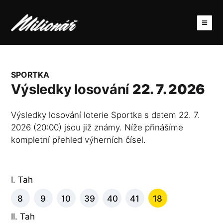
SPORTKA
Výsledky losování
22. 7. 2026
Výsledky losování loterie Sportka s datem 22. 7.
2026 (20:00) jsou již známy. Níže přinášíme
kompletní přehled výherních čísel.
I. Tah
8
9
10
39
40
41
18
II. Tah