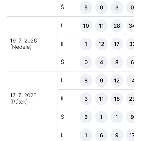
Š
5
0
3
0
I.
10
11
28
34
19. 7. 2026
II.
1
12
17
32
(Neděle)
Š
0
4
8
6
I.
8
9
12
14
17. 7. 2026
II.
3
11
18
23
(Pátek)
Š
6
1
1
9
I.
1
6
9
17