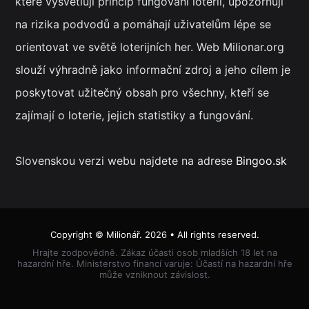
které vysvětlují princip fungování loterií, upozorňují
na rizika podvodů a pomáhají uživatelům lépe se
orientovat ve světě loterijních her. Web Milionar.org
slouží výhradně jako informační zdroj a jeho cílem je
poskytovat užitečný obsah pro všechny, kteří se
zajímají o loterie, jejich statistiky a fungování.
Slovenskou verzi webu najdete na adrese
Bingoo.sk
Copyright ©
Milionář
. 2026 • All rights reserved.
Hrajte zodpovědně. Zákaz účasti osob mladších 18 let na
hazardní hře. Ministerstvo financí varuje: Účastí na hazardní hře
může vzniknout závislost.