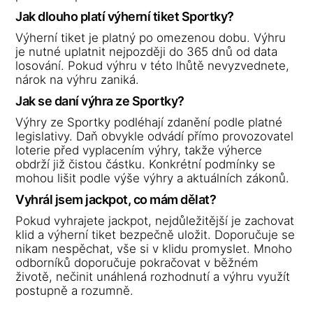
Jak dlouho platí výherní tiket Sportky?
Výherní tiket je platný po omezenou dobu. Výhru
je nutné uplatnit nejpozději do 365 dnů od data
losování. Pokud výhru v této lhůtě nevyzvednete,
nárok na výhru zaniká.
Jak se daní výhra ze Sportky?
Výhry ze Sportky podléhají zdanění podle platné
legislativy. Daň obvykle odvádí přímo provozovatel
loterie před vyplacením výhry, takže výherce
obdrží již čistou částku. Konkrétní podmínky se
mohou lišit podle výše výhry a aktuálních zákonů.
Vyhrál jsem jackpot, co mám dělat?
Pokud vyhrajete jackpot, nejdůležitější je zachovat
klid a výherní tiket bezpečně uložit. Doporučuje se
nikam nespěchat, vše si v klidu promyslet. Mnoho
odborníků doporučuje pokračovat v běžném
životě, nečinit unáhlená rozhodnutí a výhru využít
postupně a rozumně.