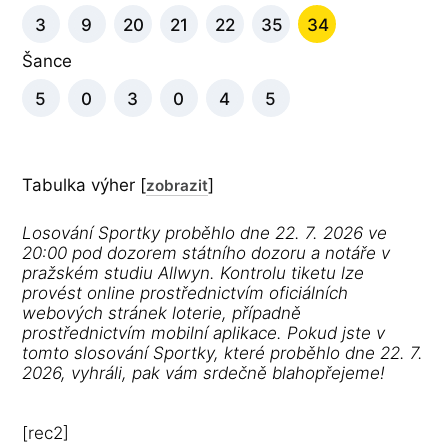
3
9
20
21
22
35
34
Šance
5
0
3
0
4
5
Tabulka výher
[
]
zobrazit
Losování Sportky proběhlo dne 22. 7. 2026 ve
20:00 pod dozorem státního dozoru a notáře v
pražském studiu Allwyn. Kontrolu tiketu lze
provést online prostřednictvím oficiálních
webových stránek loterie, případně
prostřednictvím mobilní aplikace. Pokud jste v
tomto slosování Sportky, které proběhlo dne 22. 7.
2026, vyhráli, pak vám srdečně blahopřejeme!
[rec2]