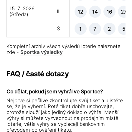
15. 7. 2026
II.
12
14
16
27
(Středa)
Š
1
7
2
5
Kompletní archiv všech výsledů loterie naleznete
zde -
Sportka výsledky
FAQ / časté dotazy
Co dělat, pokud jsem vyhrál ve Sportce?
Nejprve si pečlivě zkontrolujte svůj tiket a ujistěte
se, že je výherní. Poté tiket dobře uschovejte,
protože slouží jako jediný doklad o výhře. Menší
výhry si můžete vyzvednout na prodejním místě
loterie, větší výhry se vyplácejí bankovním
převodem po ověření tiketu.