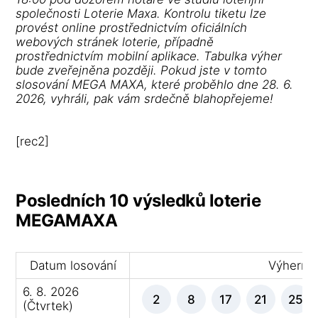
společnosti Loterie Maxa. Kontrolu tiketu lze
provést online prostřednictvím oficiálních
webových stránek loterie, případně
prostřednictvím mobilní aplikace. Tabulka výher
bude zveřejněna později. Pokud jste v tomto
slosování MEGA MAXA, které proběhlo dne 28. 6.
2026, vyhráli, pak vám srdečně blahopřejeme!
[rec2]
Posledních 10 výsledků loterie
MEGAMAXA
Datum losování
Výherní č
6. 8. 2026
2
8
17
21
25
(Čtvrtek)