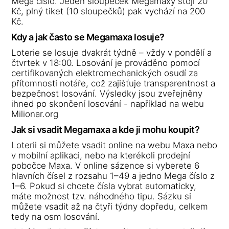
Mega číslo. Jeden sloupeček Megamaxy stojí 20
Kč, plný tiket (10 sloupečků) pak vychází na 200
Kč.
Kdy a jak často se Megamaxa losuje?
Loterie se losuje dvakrát týdně – vždy v pondělí a
čtvrtek v 18:00. Losování je prováděno pomocí
certifikovaných elektromechanických osudí za
přítomnosti notáře, což zajišťuje transparentnost a
bezpečnost losování. Výsledky jsou zveřejněny
ihned po skončení losování - například na webu
Milionar.org
Jak si vsadit Megamaxa a kde ji mohu koupit?
Loterii si můžete vsadit online na webu Maxa nebo
v mobilní aplikaci, nebo na kterékoli prodejní
pobočce Maxa. V online sázence si vyberete 6
hlavních čísel z rozsahu 1–49 a jedno Mega číslo z
1–6. Pokud si chcete čísla vybrat automaticky,
máte možnost tzv. náhodného tipu. Sázku si
můžete vsadit až na čtyři týdny dopředu, celkem
tedy na osm losování.