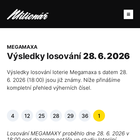
MEGAMAXA
Výsledky losování
28. 6. 2026
Výsledky losování loterie Megamaxa s datem 28.
6. 2026 (18:00) jsou již známy. Níže přinášíme
kompletní přehled výherních čísel.
4
12
25
28
29
36
1
Losování MEGAMAXY proběhlo dne 28. 6. 2026 v
18:00 pod dozorem notáře ve studiu loterijní