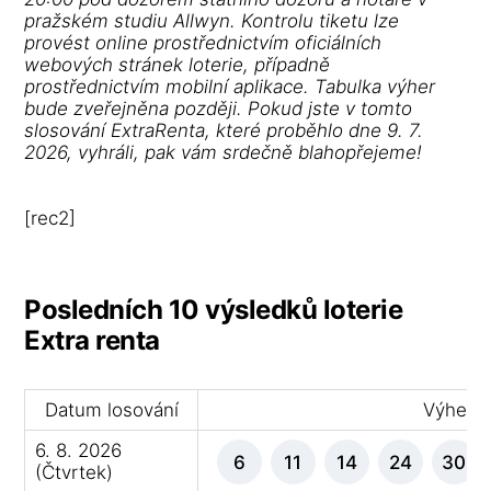
pražském studiu Allwyn. Kontrolu tiketu lze
provést online prostřednictvím oficiálních
webových stránek loterie, případně
prostřednictvím mobilní aplikace. Tabulka výher
bude zveřejněna později. Pokud jste v tomto
slosování ExtraRenta, které proběhlo dne 9. 7.
2026, vyhráli, pak vám srdečně blahopřejeme!
[rec2]
Posledních 10 výsledků loterie
Extra renta
Datum losování
Výherní 
6. 8. 2026
6
11
14
24
30
(Čtvrtek)