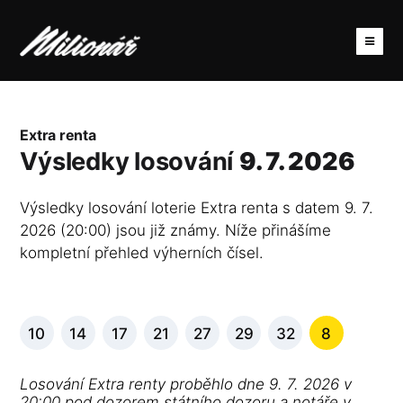
Extra renta
Výsledky losování
9. 7. 2026
Výsledky losování loterie Extra renta s datem 9. 7.
2026 (20:00) jsou již známy. Níže přinášíme
kompletní přehled výherních čísel.
10
14
17
21
27
29
32
8
Losování Extra renty proběhlo dne 9. 7. 2026 v
20:00 pod dozorem státního dozoru a notáře v