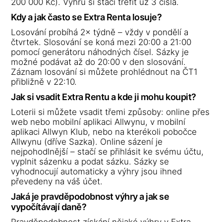
200 000 Kč). Výhru si stačí trefit už 3 čísla.
Kdy a jak často se Extra Renta losuje?
Losování probíhá 2× týdně – vždy v pondělí a
čtvrtek. Slosování se koná mezi 20:00 a 21:00
pomocí generátoru náhodných čísel. Sázky je
možné podávat až do 20:00 v den slosování.
Záznam losování si můžete prohlédnout na ČT1
přibližně v 22:10.
Jak si vsadit Extra Rentu a kde ji mohu koupit?
Loterii si můžete vsadit třemi způsoby: online přes
web nebo mobilní aplikaci Allwynu, v mobilní
aplikaci Allwyn Klub, nebo na kterékoli pobočce
Allwynu (dříve Sazka). Online sázení je
nejpohodlnější – stačí se přihlásit ke svému účtu,
vyplnit sázenku a podat sázku. Sázky se
vyhodnocují automaticky a výhry jsou ihned
převedeny na váš účet.
Jaká je pravděpodobnost výhry a jak se
vypočítávají daně?
Pravděpodobnost získání nějaké výhry v Extra