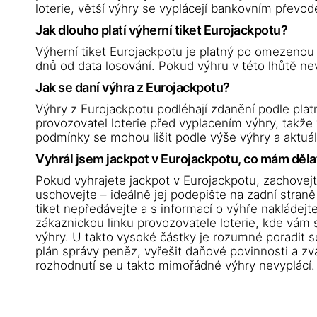
loterie, větší výhry se vyplácejí bankovním převod
Jak dlouho platí výherní tiket Eurojackpotu?
Výherní tiket Eurojackpotu je platný po omezenou 
dnů od data losování. Pokud výhru v této lhůtě ne
Jak se daní výhra z Eurojackpotu?
Výhry z Eurojackpotu podléhají zdanění podle plat
provozovatel loterie před vyplacením výhry, takže 
podmínky se mohou lišit podle výše výhry a aktuá
Vyhrál jsem jackpot v Eurojackpotu, co mám děla
Pokud vyhrajete jackpot v Eurojackpotu, zachovejt
uschovejte – ideálně jej podepište na zadní stra
tiket nepředávejte a s informací o výhře nakládejt
zákaznickou linku provozovatele loterie, kde vám 
výhry. U takto vysoké částky je rozumné poradit 
plán správy peněz, vyřešit daňové povinnosti a zv
rozhodnutí se u takto mimořádné výhry nevyplácí.