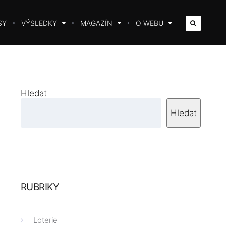
SY
VÝSLEDKY
MAGAZÍN
O WEBU
Hledat
Hledat
RUBRIKY
Loterie