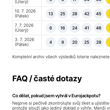
(Úterý)
10. 7. 2026
13
25
28
42
45
(Pátek)
7. 7. 2026
6
16
24
41
46
(Úterý)
3. 7. 2026
4
9
20
25
28
(Pátek)
Kompletní archiv všech výsledků loterie naleznet
FAQ / časté dotazy
Co dělat, pokud jsem vyhrál v Eurojackpotu?
Nejprve si pečlivě zkontrolujte svůj tiket a ujistět
protože slouží jako jediný doklad o výhře. Menší