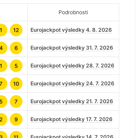
Podrobnosti
Eurojackpot výsledky 4. 8. 2026
1
12
Eurojackpot výsledky 31. 7. 2026
4
6
Eurojackpot výsledky 28. 7. 2026
1
5
Eurojackpot výsledky 24. 7. 2026
7
10
Eurojackpot výsledky 21. 7. 2026
5
7
Eurojackpot výsledky 17. 7. 2026
2
9
Eurojackpot výsledky 14. 7. 2026
3
11