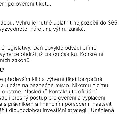
em po ověření tiketu.
dobu. Výhru je nutné uplatnit nejpozději do 365
vyzvednete, nárok na výhru zaniká.
né legislativy. Daň obvykle odvádí přímo
výherce obdrží již čistou částku. Konkrétní
lních zákonů.
t?
e především klid a výherní tiket bezpečně
ně a uložte na bezpečné místo. Nikomu cizímu
e opatrně. Následně kontaktujte oficiální
sdělí přesný postup pro ověření a vyplacení
se s právníkem a finančním poradcem, nastavit
ážit dlouhodobou investiční strategii. Unáhlená