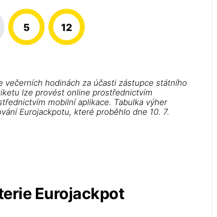
5
12
e večerních hodinách za účasti zástupce státního
iketu lze provést online prostřednictvím
střednictvím mobilní aplikace. Tabulka výher
vání Eurojackpotu, které proběhlo dne 10. 7.
terie Eurojackpot