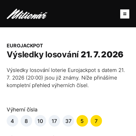
EUROJACKPOT
Výsledky losování
21. 7. 2026
Výsledky losování loterie Eurojackpot s datem 21.
7. 2026 (20:00) jsou již známy. Níže přinášíme
kompletní přehled výherních čísel.
Výherní čísla
4
8
10
17
37
5
7