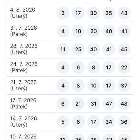
4. 8. 2026
3
17
30
35
43
(Úterý)
31. 7. 2026
4
10
20
40
41
(Pátek)
28. 7. 2026
11
25
40
41
45
(Úterý)
24. 7. 2026
4
6
8
17
22
(Pátek)
21. 7. 2026
4
8
10
17
37
(Úterý)
17. 7. 2026
6
21
31
47
48
(Pátek)
14. 7. 2026
5
6
17
34
36
(Úterý)
10. 7. 2026
13
25
28
42
45