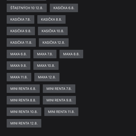
ŠŤASTNÝCH 10 12.8.
KASIČKA 6.8.
KASIČKA 7.8.
KASIČKA 8.8.
KASIČKA 9.8.
KASIČKA 10.8.
KASIČKA 11.8.
KASIČKA 12.8.
MAXA 6.8.
MAXA 7.8.
MAXA 8.8.
MAXA 9.8.
MAXA 10.8.
MAXA 11.8.
MAXA 12.8.
MINI RENTA 6.8.
MINI RENTA 7.8.
MINI RENTA 8.8.
MINI RENTA 9.8.
MINI RENTA 10.8.
MINI RENTA 11.8.
MINI RENTA 12.8.