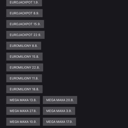
EUROJACKPOT 1.9.
EUROJACKPOT 8.9.
EUROJACKPOT 15.9.
EUROJACKPOT 22.9.
EUROMILIONY 8.8.
EUROMILIONY 15.8.
EUROMILIONY 22.8.
EUROMILIONY 11.8.
EUROMILIONY 18.8.
MEGA MAXA 13.8.
MEGA MAXA 20.8.
MEGA MAXA 27.8.
MEGA MAXA 3.9.
MEGA MAXA 10.9.
MEGA MAXA 17.9.