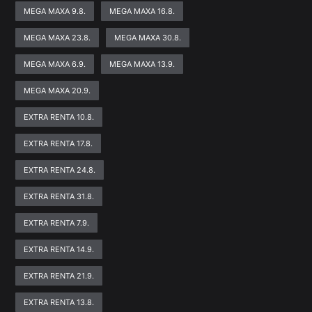
MEGA MAXA 9.8.
MEGA MAXA 16.8.
MEGA MAXA 23.8.
MEGA MAXA 30.8.
MEGA MAXA 6.9.
MEGA MAXA 13.9.
MEGA MAXA 20.9.
EXTRA RENTA 10.8.
EXTRA RENTA 17.8.
EXTRA RENTA 24.8.
EXTRA RENTA 31.8.
EXTRA RENTA 7.9.
EXTRA RENTA 14.9.
EXTRA RENTA 21.9.
EXTRA RENTA 13.8.