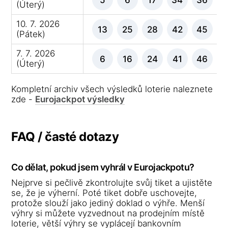
(Úterý)
10. 7. 2026
13
25
28
42
45
(Pátek)
7. 7. 2026
6
16
24
41
46
(Úterý)
Kompletní archiv všech výsledků loterie naleznete
zde -
Eurojackpot výsledky
FAQ / časté dotazy
Co dělat, pokud jsem vyhrál v Eurojackpotu?
Nejprve si pečlivě zkontrolujte svůj tiket a ujistěte
se, že je výherní. Poté tiket dobře uschovejte,
protože slouží jako jediný doklad o výhře. Menší
výhry si můžete vyzvednout na prodejním místě
loterie, větší výhry se vyplácejí bankovním