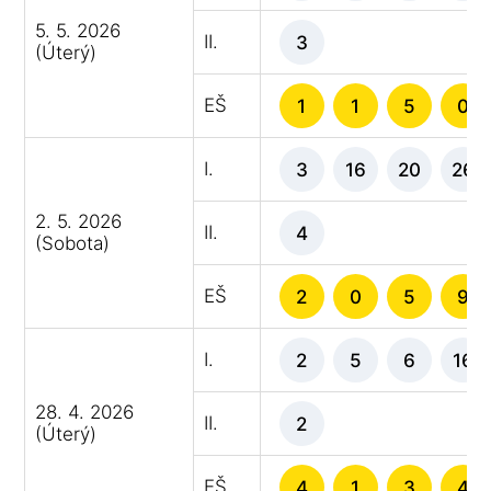
5. 5. 2026
II.
3
(Úterý)
EŠ
1
1
5
0
I.
3
16
20
26
2. 5. 2026
II.
4
(Sobota)
EŠ
2
0
5
9
I.
2
5
6
16
28. 4. 2026
II.
2
(Úterý)
EŠ
4
1
3
4