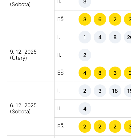
II.
3
(Sobota)
EŠ
3
6
2
3
I.
1
4
8
26
9. 12. 2025
II.
2
(Úterý)
EŠ
4
8
3
0
I.
2
3
18
19
6. 12. 2025
II.
4
(Sobota)
EŠ
2
2
2
3