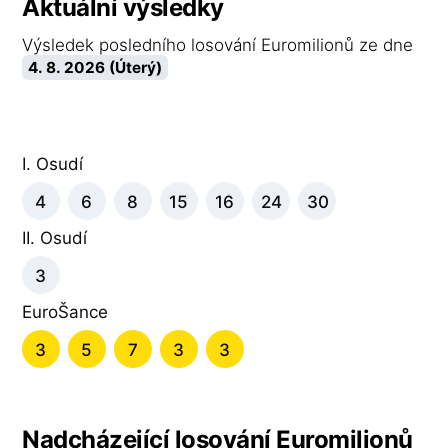
Aktuální výsledky
Výsledek posledního losování Euromilionů ze dne
4. 8. 2026 (Úterý)
I. Osudí
4
6
8
15
16
24
30
II. Osudí
3
EuroŠance
3
5
7
3
3
Nadcházející losování Euromilionů