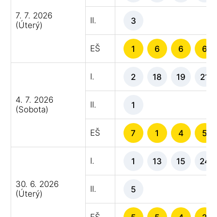
7. 7. 2026
II.
3
(Úterý)
EŠ
1
6
6
6
I.
2
18
19
21
4. 7. 2026
II.
1
(Sobota)
EŠ
7
1
4
5
I.
1
13
15
24
30. 6. 2026
II.
5
(Úterý)
EŠ