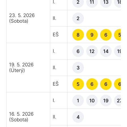
I.
2
11
13
18
23. 5. 2026
II.
2
(Sobota)
EŠ
8
9
6
5
I.
6
12
14
19
19. 5. 2026
II.
3
(Úterý)
EŠ
5
6
6
6
I.
1
10
19
27
16. 5. 2026
II.
4
(Sobota)