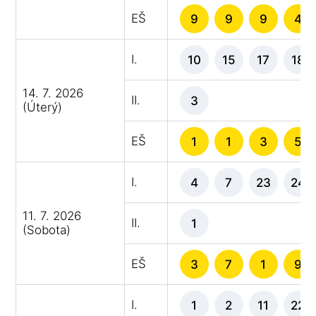
EŠ
9
9
9
4
I.
10
15
17
18
14. 7. 2026
II.
3
(Úterý)
EŠ
1
1
3
5
I.
4
7
23
24
11. 7. 2026
II.
1
(Sobota)
EŠ
3
7
1
9
I.
1
2
11
22