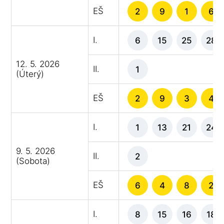
EŠ
2
9
1
6
I.
6
15
25
28
12. 5. 2026
II.
1
(Úterý)
EŠ
2
9
3
4
I.
1
13
21
24
9. 5. 2026
II.
2
(Sobota)
EŠ
6
4
8
2
I.
8
15
16
18