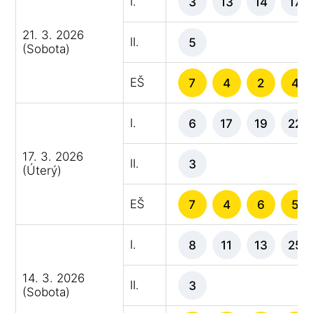
I.
3
13
14
17
21. 3. 2026
II.
5
(Sobota)
EŠ
7
4
2
4
I.
6
17
19
22
17. 3. 2026
II.
3
(Úterý)
EŠ
7
4
6
5
I.
8
11
13
25
14. 3. 2026
II.
3
(Sobota)