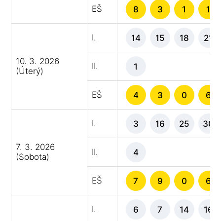
EŠ
8
3
1
1
I.
14
15
18
21
10. 3. 2026
II.
1
(Úterý)
EŠ
4
3
0
6
I.
3
16
25
30
7. 3. 2026
II.
4
(Sobota)
EŠ
7
9
0
6
I.
6
7
14
16