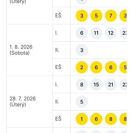
(Úterý)
EŠ
3
5
7
3
I.
6
11
12
23
1. 8. 2026
II.
3
(Sobota)
EŠ
2
6
6
5
I.
8
15
21
22
28. 7. 2026
II.
5
(Úterý)
EŠ
1
6
8
8