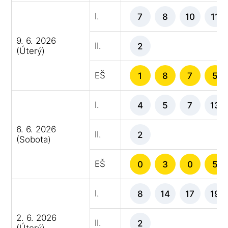
I.
7
8
10
11
9. 6. 2026
II.
2
(Úterý)
EŠ
1
8
7
5
I.
4
5
7
13
6. 6. 2026
II.
2
(Sobota)
EŠ
0
3
0
5
I.
8
14
17
19
2. 6. 2026
II.
2
(Úterý)