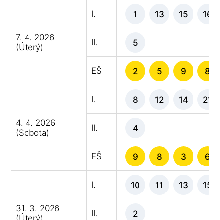
I.
1
13
15
16
7. 4. 2026
II.
5
(Úterý)
EŠ
2
5
9
8
I.
8
12
14
21
4. 4. 2026
II.
4
(Sobota)
EŠ
9
8
3
6
I.
10
11
13
15
31. 3. 2026
II.
2
(Úterý)