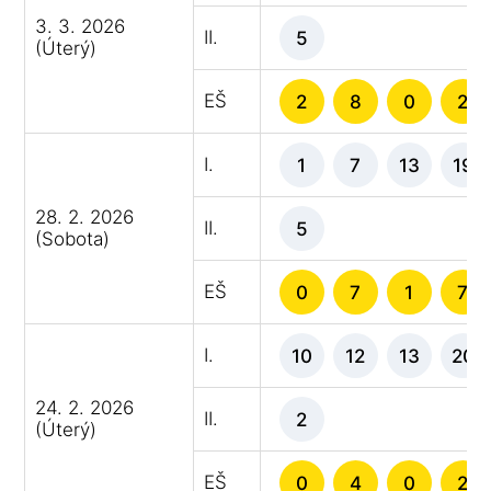
3. 3. 2026
II.
5
(Úterý)
EŠ
2
8
0
2
I.
1
7
13
19
28. 2. 2026
II.
5
(Sobota)
EŠ
0
7
1
7
I.
10
12
13
20
24. 2. 2026
II.
2
(Úterý)
EŠ
0
4
0
2