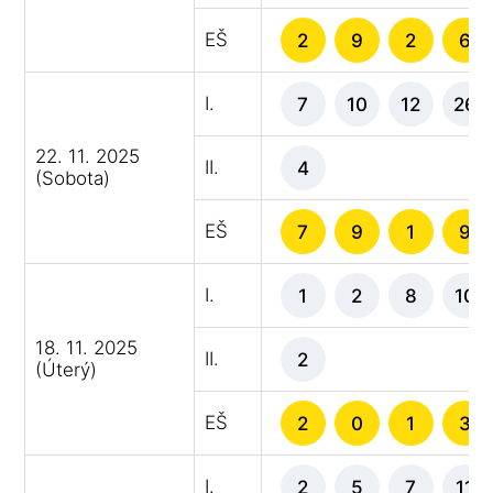
EŠ
2
9
2
6
I.
7
10
12
26
22. 11. 2025
II.
4
(Sobota)
EŠ
7
9
1
9
I.
1
2
8
10
18. 11. 2025
II.
2
(Úterý)
EŠ
2
0
1
3
I.
2
5
7
11