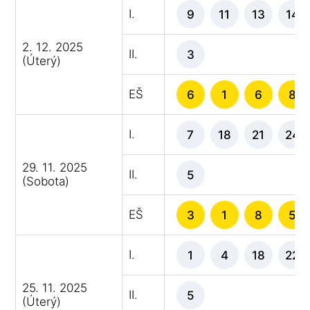
I.
9
11
13
14
2. 12. 2025
II.
3
(Úterý)
EŠ
6
1
6
8
I.
7
18
21
24
29. 11. 2025
II.
5
(Sobota)
EŠ
3
1
8
5
I.
1
4
18
22
25. 11. 2025
II.
5
(Úterý)