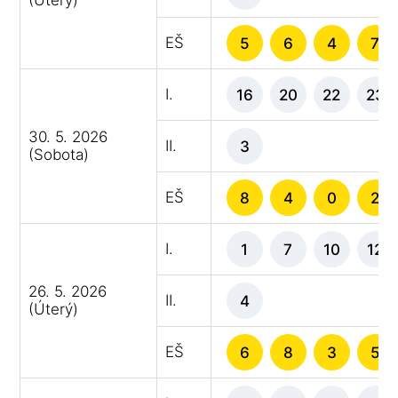
EŠ
5
6
4
7
I.
16
20
22
23
30. 5. 2026
II.
3
(Sobota)
EŠ
8
4
0
2
I.
1
7
10
12
26. 5. 2026
II.
4
(Úterý)
EŠ
6
8
3
5