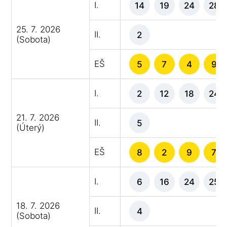
I.
14
19
24
28
25. 7. 2026
II.
2
(Sobota)
EŠ
5
7
4
9
I.
2
12
18
24
21. 7. 2026
II.
5
(Úterý)
EŠ
8
2
9
7
I.
6
16
24
25
18. 7. 2026
II.
4
(Sobota)