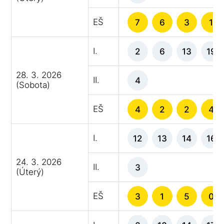
EŠ
7
6
3
1
I.
2
6
13
19
28. 3. 2026
II.
4
(Sobota)
EŠ
4
2
2
4
I.
12
13
14
16
24. 3. 2026
II.
3
(Úterý)
EŠ
3
1
5
0