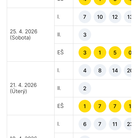
I.
7
10
12
13
25. 4. 2026
II.
3
(Sobota)
EŠ
3
1
5
0
I.
4
8
14
20
21. 4. 2026
II.
2
(Úterý)
EŠ
1
7
7
1
I.
6
7
11
23