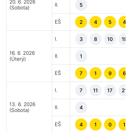
20. 6. 2026
II.
5
(Sobota)
EŠ
2
4
5
4
I.
3
8
10
19
16. 6. 2026
II.
1
(Úterý)
EŠ
7
1
9
6
I.
7
11
17
21
13. 6. 2026
II.
4
(Sobota)
EŠ
4
1
0
1