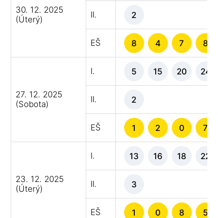
30. 12. 2025
II.
2
(Úterý)
EŠ
8
4
7
8
I.
5
15
20
24
27. 12. 2025
II.
2
(Sobota)
EŠ
1
2
0
7
I.
13
16
18
22
23. 12. 2025
II.
3
(Úterý)
EŠ
1
0
8
5