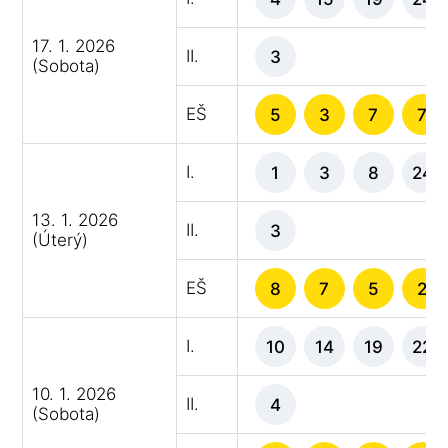
17. 1. 2026
II.
3
(Sobota)
EŠ
5
3
7
7
I.
1
3
8
24
13. 1. 2026
II.
3
(Úterý)
EŠ
8
7
5
2
I.
10
14
19
22
10. 1. 2026
II.
4
(Sobota)