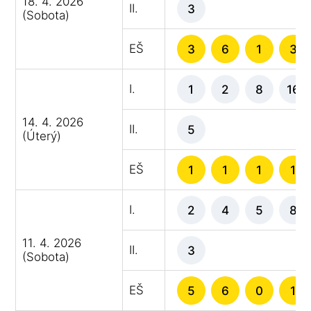
18. 4. 2026
II.
3
(Sobota)
EŠ
3
6
1
3
I.
1
2
8
16
14. 4. 2026
II.
5
(Úterý)
EŠ
1
1
1
1
I.
2
4
5
8
11. 4. 2026
II.
3
(Sobota)
EŠ
5
6
0
1