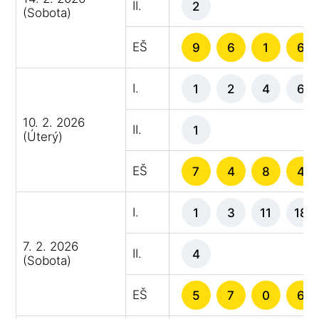
II.
2
(Sobota)
EŠ
9
6
1
6
I.
1
2
4
6
10. 2. 2026
II.
1
(Úterý)
EŠ
7
4
8
4
I.
1
3
11
18
7. 2. 2026
II.
4
(Sobota)
EŠ
5
7
0
6