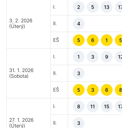
I.
2
5
13
17
3. 2. 2026
II.
4
(Úterý)
EŠ
5
6
1
5
I.
1
3
9
12
31. 1. 2026
II.
3
(Sobota)
EŠ
5
3
6
8
I.
8
11
15
17
27. 1. 2026
II.
3
(Úterý)