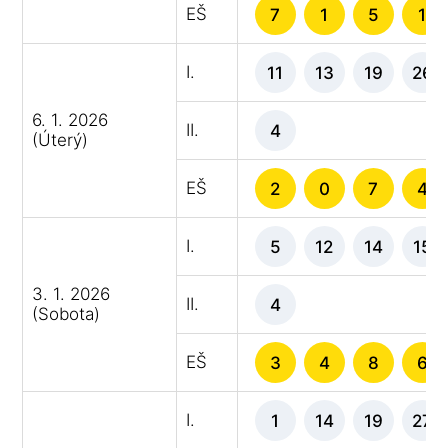
EŠ
7
1
5
1
I.
11
13
19
26
6. 1. 2026
II.
4
(Úterý)
EŠ
2
0
7
4
I.
5
12
14
15
3. 1. 2026
II.
4
(Sobota)
EŠ
3
4
8
6
I.
1
14
19
27