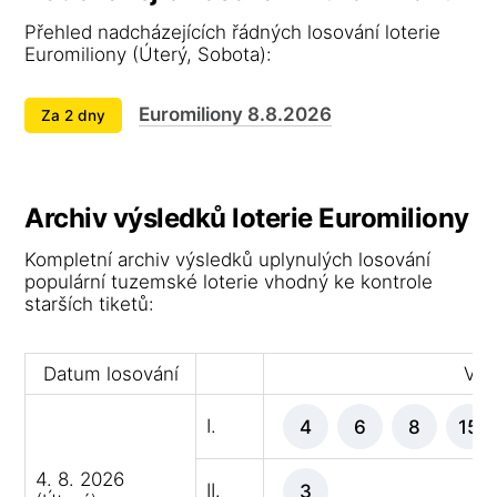
Přehled nadcházejících řádných losování loterie
Euromiliony (Úterý, Sobota):
Euromiliony 8.8.2026
Za 2 dny
Archiv výsledků loterie Euromiliony
Kompletní archiv výsledků uplynulých losování
populární tuzemské loterie vhodný ke kontrole
starších tiketů:
Datum losování
Výh
I.
4
6
8
15
4. 8. 2026
II.
3