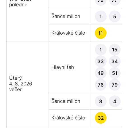
poledne
Šance milion
1
5
Královské číslo
11
1
15
33
34
Hlavní tah
49
51
Úterý
4. 8. 2026
76
79
večer
Šance milion
8
4
Královské číslo
32