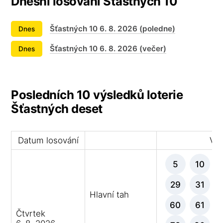
Dnešní losování Šťastných 10
Šťastných 10 6. 8. 2026 (poledne)
Dnes
Šťastných 10 6. 8. 2026 (večer)
Dnes
Posledních 10 výsledků loterie
Šťastných deset
Datum losování
Výh
5
10
29
31
Hlavní tah
60
61
Čtvrtek