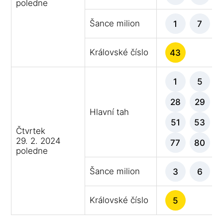
poledne
Šance milion
1
7
Královské číslo
43
1
5
28
29
Hlavní tah
51
53
Čtvrtek
29. 2. 2024
77
80
poledne
Šance milion
3
6
Královské číslo
5