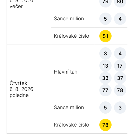
6. 8. 2026
79
80
večer
Šance milion
5
4
Královské číslo
51
3
4
13
17
Hlavní tah
33
37
Čtvrtek
6. 8. 2026
77
78
poledne
Šance milion
5
3
Královské číslo
78