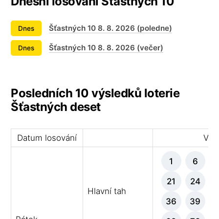
Dnešní losování Šťastných 10
Šťastných 10 8. 8. 2026 (poledne)
Dnes
Šťastných 10 8. 8. 2026 (večer)
Dnes
Posledních 10 výsledků loterie
Šťastných deset
Datum losování
Výhe
1
6
21
24
Hlavní tah
36
39