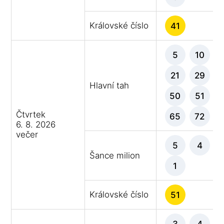
Královské číslo
41
5
10
21
29
Hlavní tah
50
51
Čtvrtek
65
72
6. 8. 2026
večer
5
4
Šance milion
1
Královské číslo
51
3
4