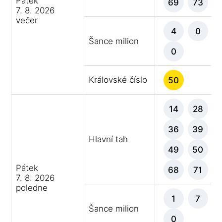
Pátek
69
73
7. 8. 2026
večer
4
0
Šance milion
0
Královské číslo
50
14
28
36
39
Hlavní tah
49
50
Pátek
68
71
7. 8. 2026
poledne
1
7
Šance milion
0