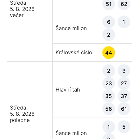
Středa
51
62
5. 8. 2026
večer
6
1
Šance milion
2
Královské číslo
44
2
3
23
27
Hlavní tah
35
37
Středa
56
61
5. 8. 2026
poledne
1
5
Šance milion