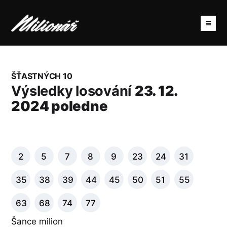
ŠŤASTNÝCH 10
Výsledky losování
23. 12.
2024 poledne
2
5
7
8
9
23
24
31
35
38
39
44
45
50
51
55
63
68
74
77
Šance milion