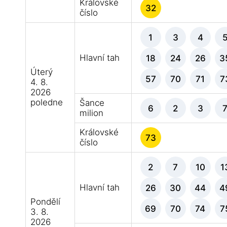
Královské
32
číslo
1
3
4
Hlavní tah
18
24
26
3
Úterý
57
70
71
7
4. 8.
2026
poledne
Šance
6
2
3
milion
Královské
73
číslo
2
7
10
1
Hlavní tah
26
30
44
4
Pondělí
69
70
74
7
3. 8.
2026