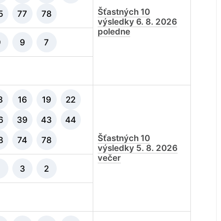
Šťastných 10
5
77
78
výsledky 6. 8. 2026
poledne
9
9
7
3
16
19
22
6
39
43
44
Šťastných 10
8
74
78
výsledky 5. 8. 2026
večer
1
3
2