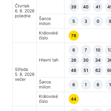
Čtvrtek
39
40
41
4
6. 8. 2026
poledne
Šance
5
3
0
milion
Královské
78
číslo
6
7
10
1
Hlavní tah
26
30
34
3
Středa
48
51
62
6
5. 8. 2026
večer
Šance
6
1
6
milion
Královské
44
číslo