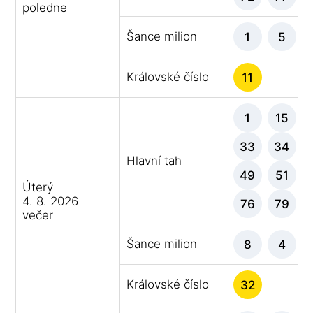
poledne
Šance milion
1
5
Královské číslo
11
1
15
33
34
Hlavní tah
49
51
Úterý
4. 8. 2026
76
79
večer
Šance milion
8
4
Královské číslo
32