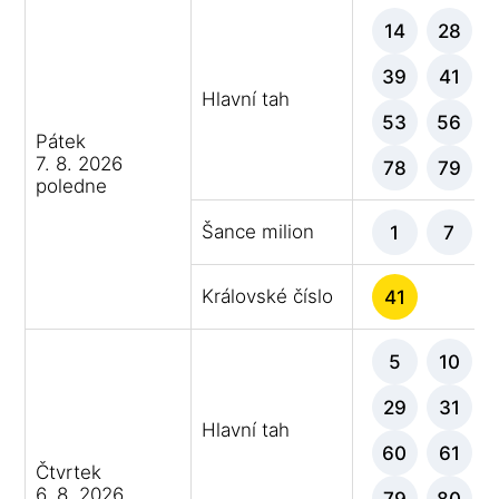
14
28
39
41
Hlavní tah
53
56
Pátek
7. 8. 2026
78
79
poledne
Šance milion
1
7
Královské číslo
41
5
10
29
31
Hlavní tah
60
61
Čtvrtek
6. 8. 2026
79
80