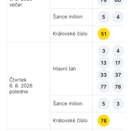
večer
Šance milion
5
4
Královské číslo
51
3
4
13
17
Hlavní tah
33
37
Čtvrtek
6. 8. 2026
77
78
poledne
Šance milion
5
3
Královské číslo
78