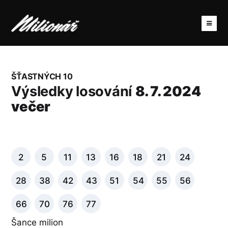
ŠŤASTNÝCH 10
Výsledky losování
8. 7. 2024
večer
2
5
11
13
16
18
21
24
28
38
42
43
51
54
55
56
66
70
76
77
Šance milion