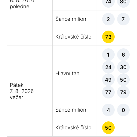
8. 8. 2026
74
80
poledne
Šance milion
2
7
Královské číslo
73
1
6
24
30
Hlavní tah
49
50
Pátek
7. 8. 2026
77
79
večer
Šance milion
4
0
Královské číslo
50