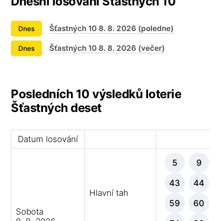
Dnešní losování Šťastných 10
Šťastných 10 8. 8. 2026 (poledne)
Dnes
Šťastných 10 8. 8. 2026 (večer)
Dnes
Posledních 10 výsledků loterie
Šťastných deset
Datum losování
Vý
5
9
43
44
Hlavní tah
59
60
Sobota