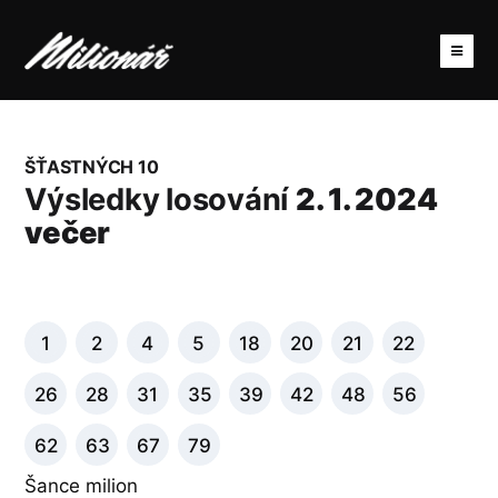
ŠŤASTNÝCH 10
Výsledky losování
2. 1. 2024
večer
1
2
4
5
18
20
21
22
26
28
31
35
39
42
48
56
62
63
67
79
Šance milion