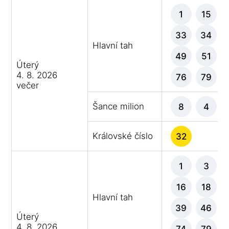
1
15
33
34
Hlavní tah
49
51
Úterý
4. 8. 2026
76
79
večer
Šance milion
8
4
Královské číslo
32
1
3
16
18
Hlavní tah
39
46
Úterý
4. 8. 2026
74
79