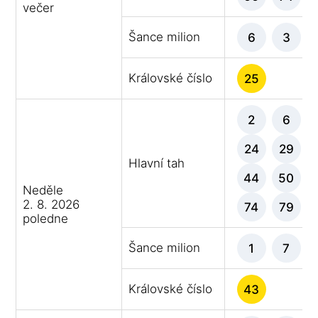
večer
Šance milion
6
3
Královské číslo
25
2
6
24
29
Hlavní tah
44
50
Neděle
2. 8. 2026
74
79
poledne
Šance milion
1
7
Královské číslo
43