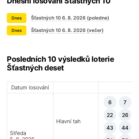
Dnešní losování Šťastných 10
Šťastných 10 6. 8. 2026 (poledne)
Dnes
Šťastných 10 6. 8. 2026 (večer)
Dnes
Posledních 10 výsledků loterie
Šťastných deset
Datum losování
Vý
6
7
22
26
Hlavní tah
43
44
Středa