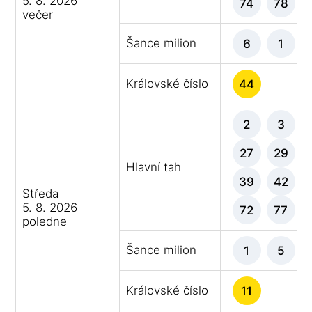
5. 8. 2026
74
78
večer
Šance milion
6
1
Královské číslo
44
2
3
27
29
Hlavní tah
39
42
Středa
5. 8. 2026
72
77
poledne
Šance milion
1
5
Královské číslo
11