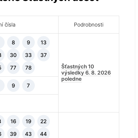
í čísla
Podrobnosti
8
9
13
8
30
33
37
Šťastných 10
5
77
78
výsledky 6. 8. 2026
poledne
9
7
3
16
19
22
6
39
43
44