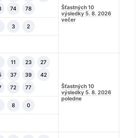
Šťastných 10
8
74
78
výsledky 5. 8. 2026
večer
3
2
11
23
27
5
37
39
42
Šťastných 10
7
72
77
výsledky 5. 8. 2026
poledne
8
0