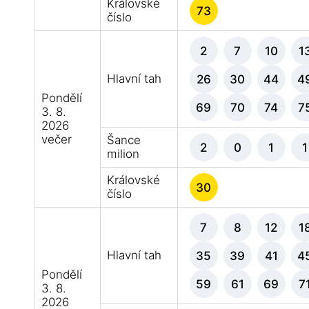
Královské
73
číslo
2
7
10
1
Hlavní tah
26
30
44
4
Pondělí
69
70
74
7
3. 8.
2026
večer
Šance
2
0
1
1
milion
Královské
30
číslo
7
8
12
1
Hlavní tah
35
39
41
4
Pondělí
59
61
69
7
3. 8.
2026