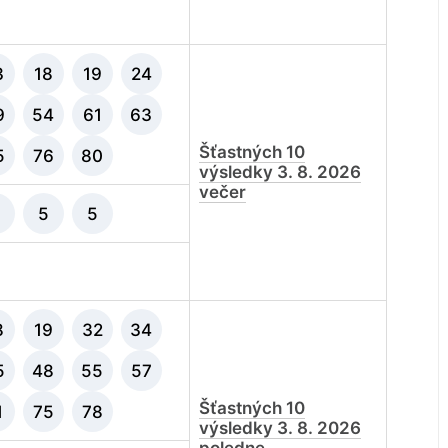
3
18
19
24
9
54
61
63
Šťastných 10
5
76
80
výsledky 3. 8. 2026
večer
5
5
8
19
32
34
5
48
55
57
Šťastných 10
1
75
78
výsledky 3. 8. 2026