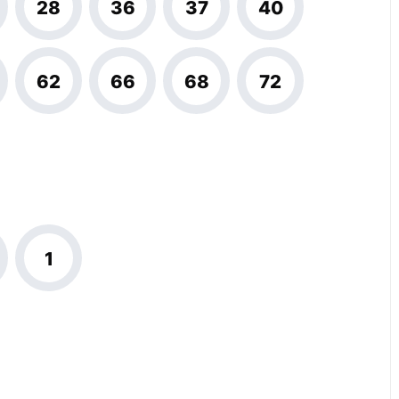
28
36
37
40
62
66
68
72
1