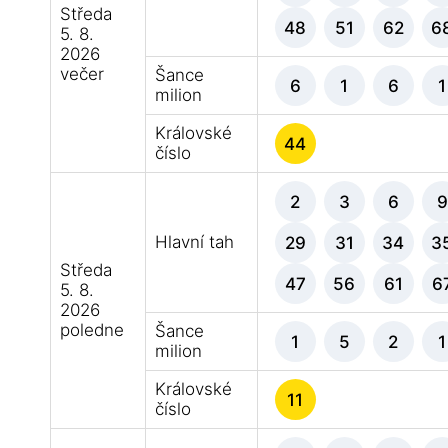
Středa
48
51
62
6
5. 8.
2026
večer
Šance
6
1
6
1
milion
Královské
44
číslo
2
3
6
9
Hlavní tah
29
31
34
3
Středa
47
56
61
6
5. 8.
2026
poledne
Šance
1
5
2
1
milion
Královské
11
číslo