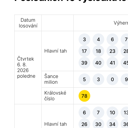
Datum
Výhern
losování
3
4
6
7
Hlavní tah
17
18
23
2
Čtvrtek
39
40
41
4
6. 8.
2026
poledne
Šance
5
3
0
9
milion
Královské
78
číslo
6
7
10
1
Hlavní tah
26
30
34
3