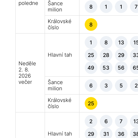
poledne
Šance
8
1
1
7
milion
Královské
8
číslo
1
8
13
1
Hlavní tah
25
28
29
3
Neděle
49
53
56
6
2. 8.
2026
večer
Šance
6
3
5
2
milion
Královské
25
číslo
2
6
7
1
Hlavní tah
29
31
36
3