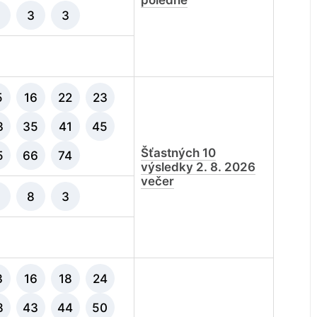
poledne
3
3
5
16
22
23
3
35
41
45
Šťastných 10
5
66
74
výsledky 2. 8. 2026
večer
8
3
3
16
18
24
8
43
44
50