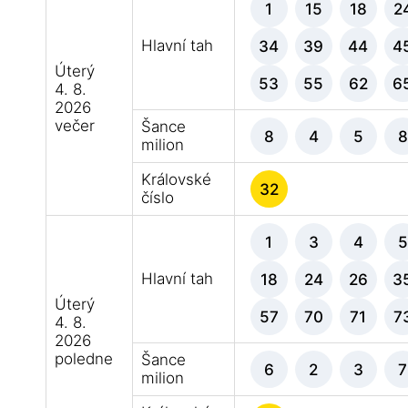
1
15
18
2
Hlavní tah
34
39
44
4
Úterý
53
55
62
6
4. 8.
2026
večer
Šance
8
4
5
8
milion
Královské
32
číslo
1
3
4
5
Hlavní tah
18
24
26
3
Úterý
57
70
71
7
4. 8.
2026
poledne
Šance
6
2
3
7
milion