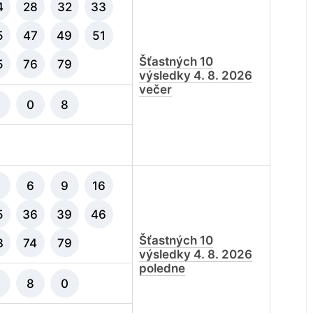
4
28
32
33
5
47
49
51
Šťastných 10
5
76
79
výsledky 4. 8. 2026
večer
0
8
6
9
16
5
36
39
46
Šťastných 10
3
74
79
výsledky 4. 8. 2026
poledne
8
0