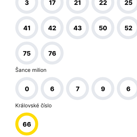
3
17
21
22
25
41
42
43
50
52
75
76
Šance milion
0
6
7
9
6
Královské číslo
66