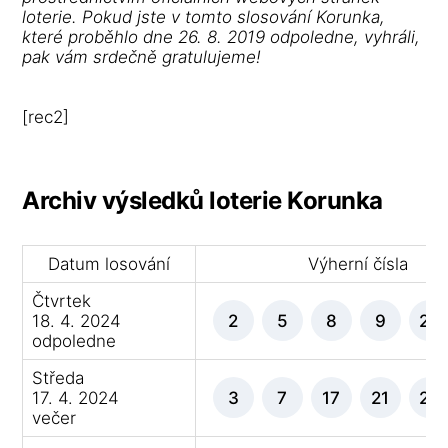
loterie. Pokud jste v tomto slosování Korunka,
které proběhlo dne 26. 8. 2019 odpoledne, vyhráli,
pak vám srdečně gratulujeme!
[rec2]
Archiv výsledků loterie Korunka
Datum losování
Výherní čísla
Čtvrtek
18. 4. 2024
2
5
8
9
29
odpoledne
Středa
17. 4. 2024
3
7
17
21
27
večer