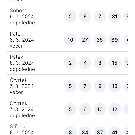
Sobota
9. 3. 2024
2
6
7
31
32
odpoledne
Pátek
8. 3. 2024
10
27
35
39
41
večer
Pátek
8. 3. 2024
2
4
8
15
36
odpoledne
Čtvrtek
7. 3. 2024
5
7
9
13
37
večer
Čtvrtek
7. 3. 2024
5
6
10
12
14
odpoledne
Středa
6. 3. 2024
8
34
37
41
46