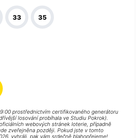
33
35
19:00 prostřednictvím certifikovaného generátoru
řívější losování probíhala ve Studiu Pokrok).
 oficiálních webových stránek loterie, případně
ude zveřejněna později. Pokud jste v tomto
2026, vyhráli, pak vám srdečně blahopřejeme!