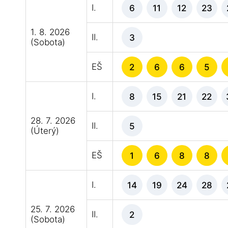
I.
6
11
12
23
1. 8. 2026
II.
3
(Sobota)
EŠ
2
6
6
5
I.
8
15
21
22
28. 7. 2026
II.
5
(Úterý)
EŠ
1
6
8
8
I.
14
19
24
28
25. 7. 2026
II.
2
(Sobota)