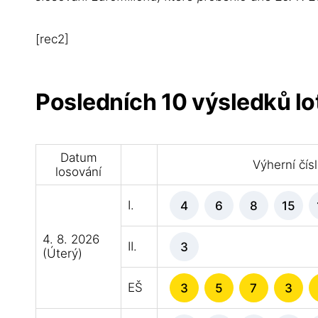
[rec2]
Posledních 10 výsledků lo
Datum
Výherní čís
losování
I.
4
6
8
15
4. 8. 2026
II.
3
(Úterý)
EŠ
3
5
7
3