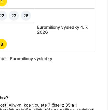
1
22
23
26
Euromiliony výsledky 4. 7.
2026
8
 zde -
Euromiliony výsledky
ýhra?
stí Allwyn, kde tipujete 7 čísel z 35 a 1