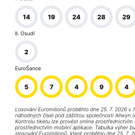
14
19
24
28
29
II. Osudí
2
EuroŠance
5
7
4
9
4
Losování Euromilionů proběhlo dne 25. 7. 2026 v 
náhodných čísel pod záštitou společnosti Allwyn (d
Kontrolu tiketu lze provést online prostřednictvím
prostřednictvím mobilní aplikace. Tabulka výher b
slosování Euromilionů, které proběhlo dne 25. 7. 