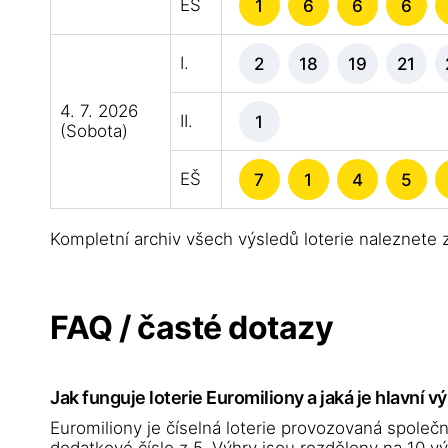
EŠ
1
6
6
6
I.
2
18
19
21
4. 7. 2026
II.
1
(Sobota)
EŠ
7
1
4
5
Kompletní archiv všech výsledů loterie naleznete
FAQ / časté dotazy
Jak funguje loterie Euromiliony a jaká je hlavní v
Euromiliony je číselná loterie provozovaná společno