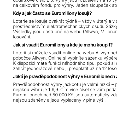
dodatkové číslo z 5. Výhry jsou rozděleny na 10 výh
na celkovém fondu pro výhry. Jeden sloupeček stoj
Kdy a jak často se Euromiliony losují?
Loterie se losuje dvakrát týdně – vždy v úterý a v
prostřednictvím elektromechanických osudí. Sázky
Výsledky jsou dostupné na webu (Allwyn, Milionar.
losování.
Jak si vsadit Euromiliony a kde je mohu koupit?
Loterii si můžete vsadit online na webu Allwyn neb
pobočce Allwyn. Online si vyplníte sázenku výběrem
K dispozici máte funkci náhodného tipu, pokud si
zahrát jednorázově nebo ji předplatit až na 12 los
Jaká je pravděpodobnost výhry v Euromilionech a
Pravděpodobnost výhry jackpotu je velmi nízká – 
nějakou výhru je 1:9,9. Čím více čísel se vám podař
Euromilionech nad 50 000 Kč jsou automaticky zda
nejsou zdaněny a jsou vyplaceny v plné výši.