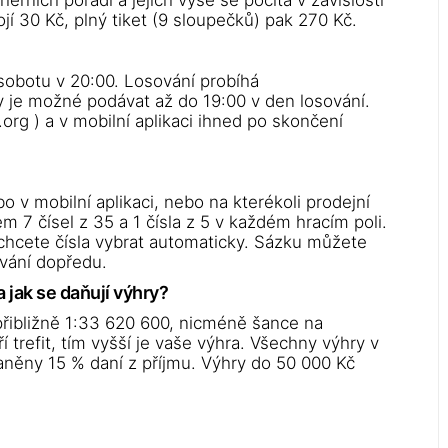
erních pořadí a jejich výše se počítá v závislosti
í 30 Kč, plný tiket (9 sloupečků) pak 270 Kč.
 sobotu v 20:00. Losování probíhá
 je možné podávat až do 19:00 v den losování.
org ) a v mobilní aplikaci ihned po skončení
o v mobilní aplikaci, nebo na kterékoli prodejní
 7 čísel z 35 a 1 čísla z 5 v každém hracím poli.
 chcete čísla vybrat automaticky. Sázku můžete
ování dopředu.
 jak se daňují výhry?
přibližně 1:33 620 600, nicméně šance na
í trefit, tím vyšší je vaše výhra. Všechny výhry v
něny 15 % daní z příjmu. Výhry do 50 000 Kč