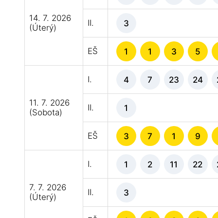
14. 7. 2026
II.
3
(Úterý)
EŠ
1
1
3
5
I.
4
7
23
24
11. 7. 2026
II.
1
(Sobota)
EŠ
3
7
1
9
I.
1
2
11
22
7. 7. 2026
II.
3
(Úterý)