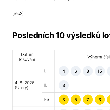
[rec2]
Posledních 10 výsledků lo
Datum
Výherní čís
losování
I.
4
6
8
15
4. 8. 2026
II.
3
(Úterý)
EŠ
3
5
7
3