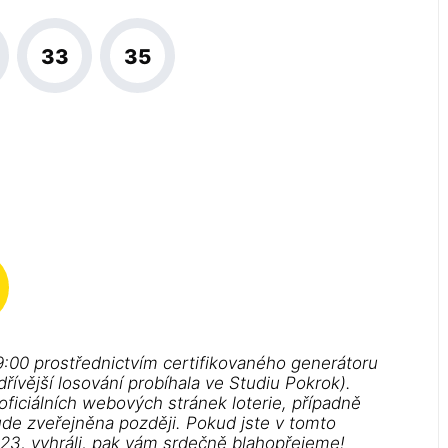
33
35
9:00 prostřednictvím certifikovaného generátoru
řívější losování probíhala ve Studiu Pokrok).
 oficiálních webových stránek loterie, případně
ude zveřejněna později. Pokud jste v tomto
023, vyhráli, pak vám srdečně blahopřejeme!