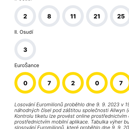
2
8
11
21
25
II. Osudí
3
EuroŠance
0
7
2
0
7
Losování Euromilionů proběhlo dne 9. 9. 2023 v 1
náhodných čísel pod záštitou společnosti Allwyn (d
Kontrolu tiketu lze provést online prostřednictvím
prostřednictvím mobilní aplikace. Tabulka výher b
slosování Euromilionů, které proběhlo dne 9. 9. 2