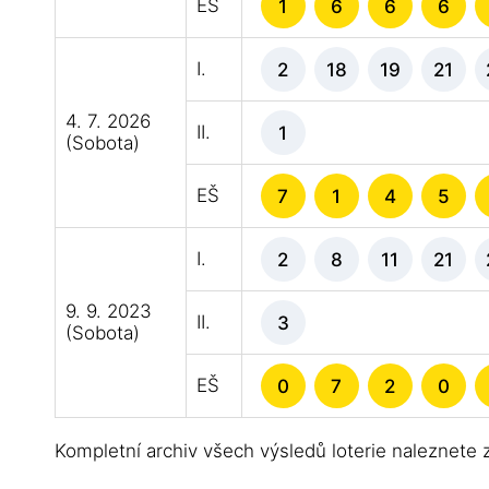
EŠ
1
6
6
6
I.
2
18
19
21
4. 7. 2026
II.
1
(Sobota)
EŠ
7
1
4
5
I.
2
8
11
21
9. 9. 2023
II.
3
(Sobota)
EŠ
0
7
2
0
Kompletní archiv všech výsledů loterie naleznete