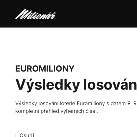
EUROMILIONY
Výsledky losován
Výsledky losování loterie Euromiliony s datem 9. 9
kompletní přehled výherních čísel.
I. Osudí