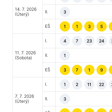
14. 7. 2026
II.
3
(Úterý)
EŠ
1
1
3
5
I.
4
7
23
24
11. 7. 2026
II.
1
(Sobota)
EŠ
3
7
1
9
I.
1
2
11
22
7. 7. 2026
II.
3
(Úterý)