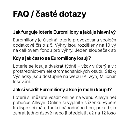
FAQ / časté dotazy
Jak funguje loterie Euromiliony a jaká je hlavní v
Euromiliony je číselná loterie provozovaná společno
dodatkové číslo z 5. Výhry jsou rozděleny na 10 výh
na celkovém fondu pro výhry. Jeden sloupeček stoj
Kdy a jak často se Euromiliony losují?
Loterie se losuje dvakrát týdně – vždy v úterý a v
prostřednictvím elektromechanických osudí. Sázky
Výsledky jsou dostupné na webu (Allwyn, Milionar.
losování.
Jak si vsadit Euromiliony a kde je mohu koupit?
Loterii si můžete vsadit online na webu Allwyn neb
pobočce Allwyn. Online si vyplníte sázenku výběrem
K dispozici máte funkci náhodného tipu, pokud si
zahrát jednorázově nebo ji předplatit až na 12 los