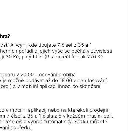
ýhra?
stí Allwyn, kde tipujete 7 čísel z 35 a 1
erních pořadí a jejich výše se počítá v závislosti
í 30 Kč, plný tiket (9 sloupečků) pak 270 Kč.
 sobotu v 20:00. Losování probíhá
 je možné podávat až do 19:00 v den losování.
org ) a v mobilní aplikaci ihned po skončení
o v mobilní aplikaci, nebo na kterékoli prodejní
 7 čísel z 35 a 1 čísla z 5 v každém hracím poli.
 chcete čísla vybrat automaticky. Sázku můžete
ování dopředu.