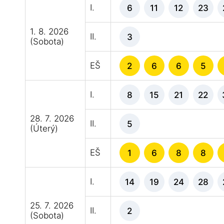
I.
6
11
12
23
1. 8. 2026
II.
3
(Sobota)
EŠ
2
6
6
5
I.
8
15
21
22
28. 7. 2026
II.
5
(Úterý)
EŠ
1
6
8
8
I.
14
19
24
28
25. 7. 2026
II.
2
(Sobota)