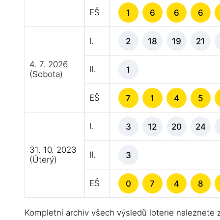
EŠ
1
6
6
6
I.
2
18
19
21
4. 7. 2026
II.
1
(Sobota)
EŠ
7
1
4
5
I.
3
12
20
24
31. 10. 2023
II.
3
(Úterý)
EŠ
0
7
4
8
Kompletní archiv všech výsledů loterie naleznete