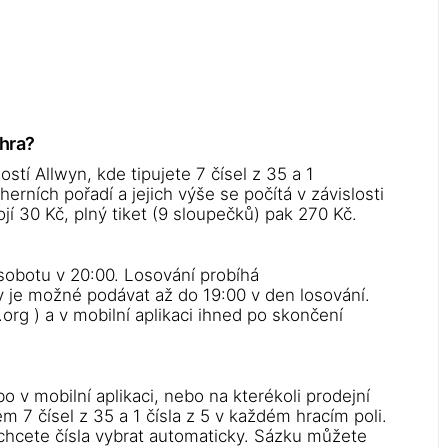
ýhra?
stí Allwyn, kde tipujete 7 čísel z 35 a 1
erních pořadí a jejich výše se počítá v závislosti
í 30 Kč, plný tiket (9 sloupečků) pak 270 Kč.
 sobotu v 20:00. Losování probíhá
 je možné podávat až do 19:00 v den losování.
org ) a v mobilní aplikaci ihned po skončení
o v mobilní aplikaci, nebo na kterékoli prodejní
 7 čísel z 35 a 1 čísla z 5 v každém hracím poli.
 chcete čísla vybrat automaticky. Sázku můžete