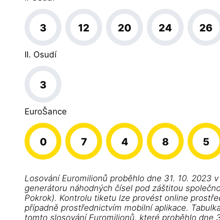
3
12
20
24
26
II. Osudí
3
EuroŠance
0
7
4
8
5
Losování Euromilionů proběhlo dne 31. 10. 2023 v
generátoru náhodných čísel pod záštitou společnost
Pokrok). Kontrolu tiketu lze provést online prostře
případně prostřednictvím mobilní aplikace. Tabulk
tomto slosování Euromilionů, které proběhlo dne 3