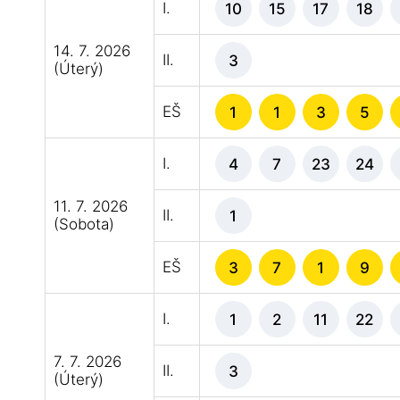
I.
10
15
17
18
14. 7. 2026
II.
3
(Úterý)
EŠ
1
1
3
5
I.
4
7
23
24
11. 7. 2026
II.
1
(Sobota)
EŠ
3
7
1
9
I.
1
2
11
22
7. 7. 2026
II.
3
(Úterý)