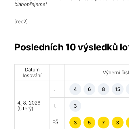
blahopřejeme!
[rec2]
Posledních 10 výsledků lo
Datum
Výherní čís
losování
I.
4
6
8
15
4. 8. 2026
II.
3
(Úterý)
EŠ
3
5
7
3