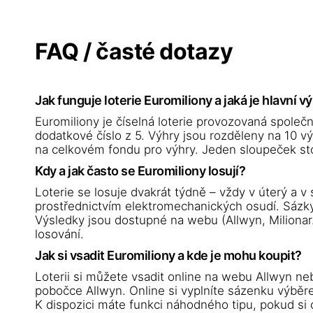
FAQ / časté dotazy
Jak funguje loterie Euromiliony a jaká je hlavní v
Euromiliony je číselná loterie provozovaná společno
dodatkové číslo z 5. Výhry jsou rozděleny na 10 výh
na celkovém fondu pro výhry. Jeden sloupeček stoj
Kdy a jak často se Euromiliony losují?
Loterie se losuje dvakrát týdně – vždy v úterý a v
prostřednictvím elektromechanických osudí. Sázky
Výsledky jsou dostupné na webu (Allwyn, Milionar.
losování.
Jak si vsadit Euromiliony a kde je mohu koupit?
Loterii si můžete vsadit online na webu Allwyn neb
pobočce Allwyn. Online si vyplníte sázenku výběrem
K dispozici máte funkci náhodného tipu, pokud si