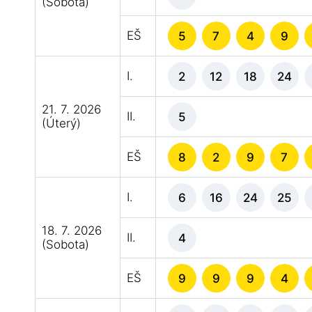
(Sobota)
EŠ
5
7
4
9
I.
2
12
18
24
21. 7. 2026
II.
5
(Úterý)
EŠ
8
2
9
7
I.
6
16
24
25
18. 7. 2026
II.
4
(Sobota)
EŠ
9
9
9
4