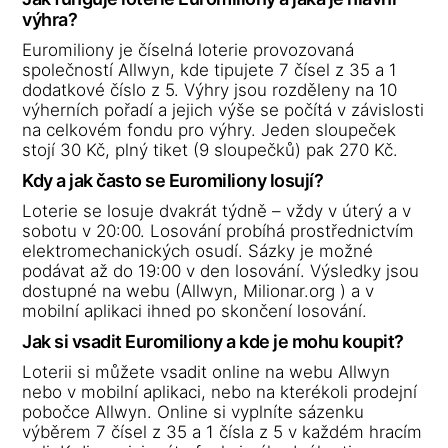
výhra?
Euromiliony je číselná loterie provozovaná
společností Allwyn, kde tipujete 7 čísel z 35 a 1
dodatkové číslo z 5. Výhry jsou rozděleny na 10
výherních pořadí a jejich výše se počítá v závislosti
na celkovém fondu pro výhry. Jeden sloupeček
stojí 30 Kč, plný tiket (9 sloupečků) pak 270 Kč.
Kdy a jak často se Euromiliony losují?
Loterie se losuje dvakrát týdně – vždy v úterý a v
sobotu v 20:00. Losování probíhá prostřednictvím
elektromechanických osudí. Sázky je možné
podávat až do 19:00 v den losování. Výsledky jsou
dostupné na webu (Allwyn, Milionar.org ) a v
mobilní aplikaci ihned po skončení losování.
Jak si vsadit Euromiliony a kde je mohu koupit?
Loterii si můžete vsadit online na webu Allwyn
nebo v mobilní aplikaci, nebo na kterékoli prodejní
pobočce Allwyn. Online si vyplníte sázenku
výběrem 7 čísel z 35 a 1 čísla z 5 v každém hracím