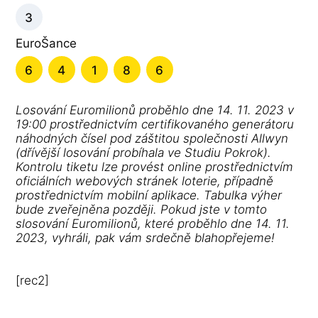
3
EuroŠance
6
4
1
8
6
Losování Euromilionů proběhlo dne 14. 11. 2023 v
19:00 prostřednictvím certifikovaného generátoru
náhodných čísel pod záštitou společnosti Allwyn
(dřívější losování probíhala ve Studiu Pokrok).
Kontrolu tiketu lze provést online prostřednictvím
oficiálních webových stránek loterie, případně
prostřednictvím mobilní aplikace. Tabulka výher
bude zveřejněna později. Pokud jste v tomto
slosování Euromilionů, které proběhlo dne 14. 11.
2023, vyhráli, pak vám srdečně blahopřejeme!
[rec2]