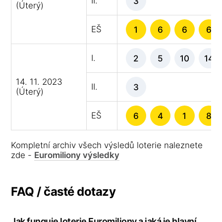
II.
3
(Úterý)
EŠ
1
6
6
6
I.
2
5
10
14
14. 11. 2023
II.
3
(Úterý)
EŠ
6
4
1
8
Kompletní archiv všech výsledů loterie naleznete
zde -
Euromiliony výsledky
FAQ / časté dotazy
Jak funguje loterie Euromiliony a jaká je hlavní