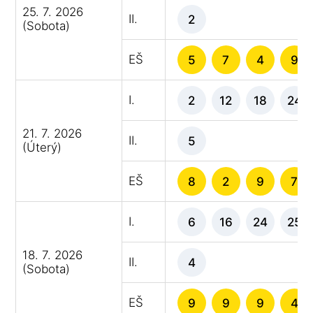
25. 7. 2026
II.
2
(Sobota)
EŠ
5
7
4
9
I.
2
12
18
24
21. 7. 2026
II.
5
(Úterý)
EŠ
8
2
9
7
I.
6
16
24
25
18. 7. 2026
II.
4
(Sobota)
EŠ
9
9
9
4