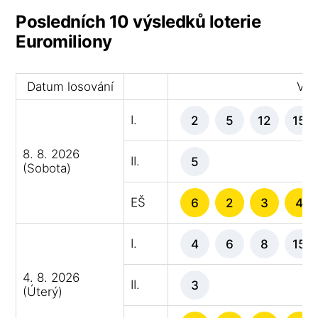
Posledních 10 výsledků loterie
Euromiliony
Datum losování
Výh
I.
2
5
12
15
8. 8. 2026
II.
5
(Sobota)
EŠ
6
2
3
4
I.
4
6
8
15
4. 8. 2026
II.
3
(Úterý)