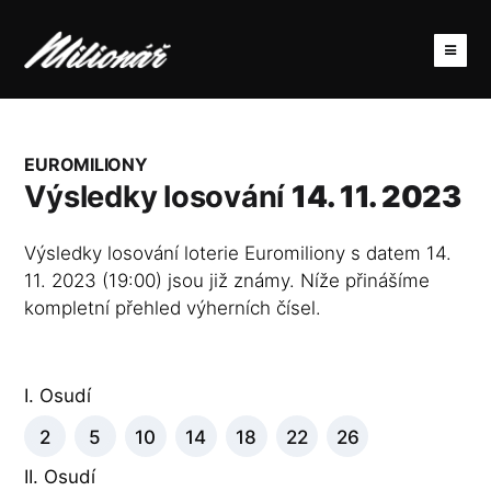
EUROMILIONY
Výsledky losování
14. 11. 2023
Výsledky losování loterie Euromiliony s datem 14.
11. 2023 (19:00) jsou již známy. Níže přinášíme
kompletní přehled výherních čísel.
I. Osudí
2
5
10
14
18
22
26
II. Osudí