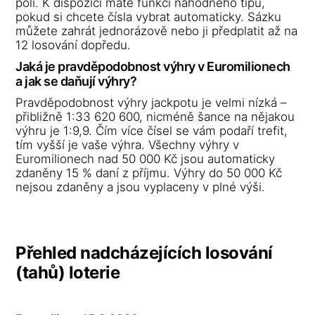
poli. K dispozici máte funkci náhodného tipu,
pokud si chcete čísla vybrat automaticky. Sázku
můžete zahrát jednorázově nebo ji předplatit až na
12 losování dopředu.
Jaká je pravděpodobnost výhry v Euromilionech
a jak se daňují výhry?
Pravděpodobnost výhry jackpotu je velmi nízká –
přibližně 1:33 620 600, nicméně šance na nějakou
výhru je 1:9,9. Čím více čísel se vám podaří trefit,
tím vyšší je vaše výhra. Všechny výhry v
Euromilionech nad 50 000 Kč jsou automaticky
zdaněny 15 % daní z příjmu. Výhry do 50 000 Kč
nejsou zdaněny a jsou vyplaceny v plné výši.
Přehled nadcházejících losování
(tahů) loterie