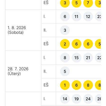
EŠ
3
5
7
3
I.
6
11
12
23
1. 8. 2026
II.
3
(Sobota)
EŠ
2
6
6
5
I.
8
15
21
22
28. 7. 2026
II.
5
(Úterý)
EŠ
1
6
8
8
I.
14
19
24
28