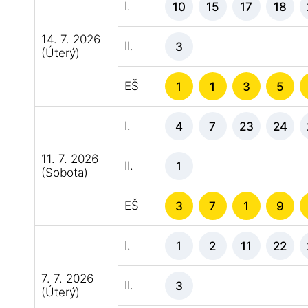
I.
10
15
17
18
14. 7. 2026
II.
3
(Úterý)
EŠ
1
1
3
5
I.
4
7
23
24
11. 7. 2026
II.
1
(Sobota)
EŠ
3
7
1
9
I.
1
2
11
22
7. 7. 2026
II.
3
(Úterý)