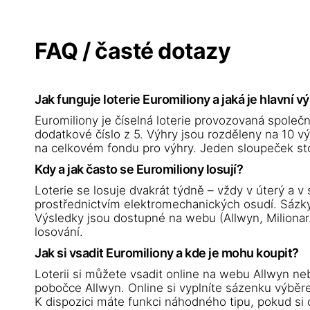
FAQ / časté dotazy
Jak funguje loterie Euromiliony a jaká je hlavní v
Euromiliony je číselná loterie provozovaná společno
dodatkové číslo z 5. Výhry jsou rozděleny na 10 výh
na celkovém fondu pro výhry. Jeden sloupeček stoj
Kdy a jak často se Euromiliony losují?
Loterie se losuje dvakrát týdně – vždy v úterý a v
prostřednictvím elektromechanických osudí. Sázky
Výsledky jsou dostupné na webu (Allwyn, Milionar.
losování.
Jak si vsadit Euromiliony a kde je mohu koupit?
Loterii si můžete vsadit online na webu Allwyn neb
pobočce Allwyn. Online si vyplníte sázenku výběrem
K dispozici máte funkci náhodného tipu, pokud si