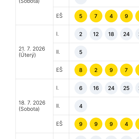
(Sobota)
EŠ
5
7
4
9
I.
2
12
18
24
21. 7. 2026
II.
5
(Úterý)
EŠ
8
2
9
7
I.
6
16
24
25
18. 7. 2026
II.
4
(Sobota)
EŠ
9
9
9
4