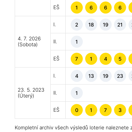
EŠ
1
6
6
6
I.
2
18
19
21
4. 7. 2026
II.
1
(Sobota)
EŠ
7
1
4
5
I.
4
13
19
23
23. 5. 2023
II.
1
(Úterý)
EŠ
0
1
7
3
Kompletní archiv všech výsledů loterie naleznete