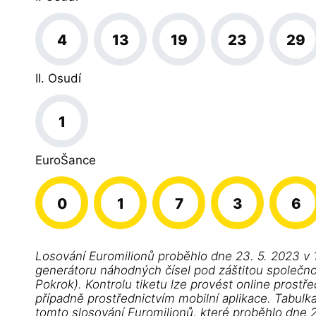
4
13
19
23
29
II. Osudí
1
EuroŠance
0
1
7
3
6
Losování Euromilionů proběhlo dne 23. 5. 2023 v 
generátoru náhodných čísel pod záštitou společnost
Pokrok). Kontrolu tiketu lze provést online prostře
případně prostřednictvím mobilní aplikace. Tabulk
tomto slosování Euromilionů, které proběhlo dne 2