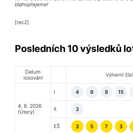
blahopřejeme!
[rec2]
Posledních 10 výsledků lo
Datum
Výherní čís
losování
I.
4
6
8
15
4. 8. 2026
II.
3
(Úterý)
EŠ
3
5
7
3