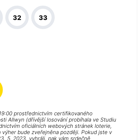
32
33
19:00 prostřednictvím certifikovaného
i Allwyn (dřívější losování probíhala ve Studiu
dnictvím oficiálních webových stránek loterie,
a výher bude zveřejněna později. Pokud jste v
3. 5. 2023, vyhráli, pak vám srdečně