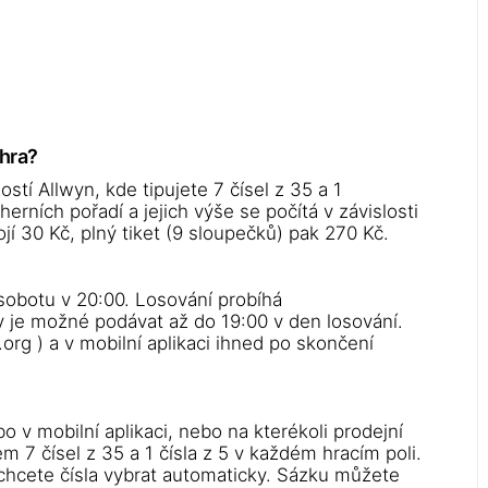
ýhra?
stí Allwyn, kde tipujete 7 čísel z 35 a 1
erních pořadí a jejich výše se počítá v závislosti
í 30 Kč, plný tiket (9 sloupečků) pak 270 Kč.
 sobotu v 20:00. Losování probíhá
 je možné podávat až do 19:00 v den losování.
org ) a v mobilní aplikaci ihned po skončení
o v mobilní aplikaci, nebo na kterékoli prodejní
 7 čísel z 35 a 1 čísla z 5 v každém hracím poli.
 chcete čísla vybrat automaticky. Sázku můžete