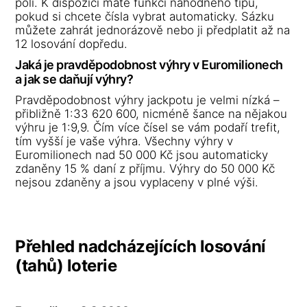
poli. K dispozici máte funkci náhodného tipu,
pokud si chcete čísla vybrat automaticky. Sázku
můžete zahrát jednorázově nebo ji předplatit až na
12 losování dopředu.
Jaká je pravděpodobnost výhry v Euromilionech
a jak se daňují výhry?
Pravděpodobnost výhry jackpotu je velmi nízká –
přibližně 1:33 620 600, nicméně šance na nějakou
výhru je 1:9,9. Čím více čísel se vám podaří trefit,
tím vyšší je vaše výhra. Všechny výhry v
Euromilionech nad 50 000 Kč jsou automaticky
zdaněny 15 % daní z příjmu. Výhry do 50 000 Kč
nejsou zdaněny a jsou vyplaceny v plné výši.
Přehled nadcházejících losování
(tahů) loterie