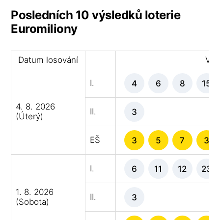
Posledních 10 výsledků loterie
Euromiliony
Datum losování
Výh
I.
4
6
8
15
4. 8. 2026
II.
3
(Úterý)
EŠ
3
5
7
3
I.
6
11
12
23
1. 8. 2026
II.
3
(Sobota)