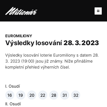
EUROMILIONY
Výsledky losování
28. 3. 2023
Výsledky losování loterie Euromiliony s datem 28.
3. 2023 (19:00) jsou již známy. Níže přinášíme
kompletní přehled výherních čísel.
I. Osudí
16
19
20
22
28
31
32
II. Osudí