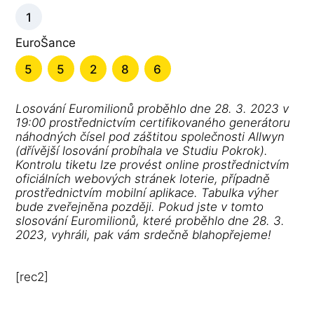
1
EuroŠance
5
5
2
8
6
Losování Euromilionů proběhlo dne 28. 3. 2023 v
19:00 prostřednictvím certifikovaného generátoru
náhodných čísel pod záštitou společnosti Allwyn
(dřívější losování probíhala ve Studiu Pokrok).
Kontrolu tiketu lze provést online prostřednictvím
oficiálních webových stránek loterie, případně
prostřednictvím mobilní aplikace. Tabulka výher
bude zveřejněna později. Pokud jste v tomto
slosování Euromilionů, které proběhlo dne 28. 3.
2023, vyhráli, pak vám srdečně blahopřejeme!
[rec2]