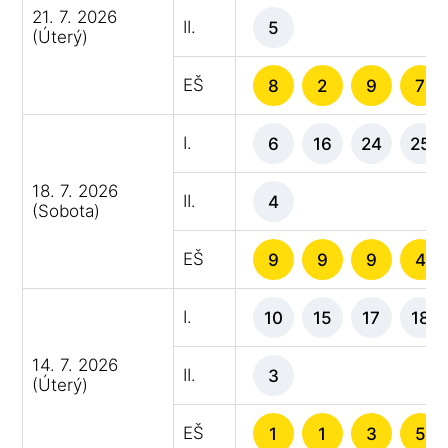
21. 7. 2026
II.
5
(Úterý)
EŠ
8
2
9
7
I.
6
16
24
25
18. 7. 2026
II.
4
(Sobota)
EŠ
9
9
9
4
I.
10
15
17
18
14. 7. 2026
II.
3
(Úterý)
EŠ
1
1
3
5