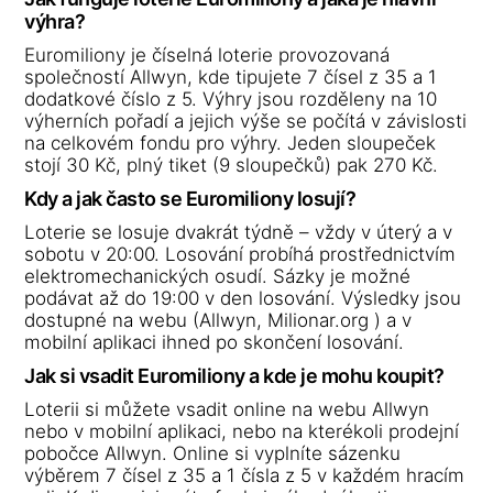
výhra?
Euromiliony je číselná loterie provozovaná
společností Allwyn, kde tipujete 7 čísel z 35 a 1
dodatkové číslo z 5. Výhry jsou rozděleny na 10
výherních pořadí a jejich výše se počítá v závislosti
na celkovém fondu pro výhry. Jeden sloupeček
stojí 30 Kč, plný tiket (9 sloupečků) pak 270 Kč.
Kdy a jak často se Euromiliony losují?
Loterie se losuje dvakrát týdně – vždy v úterý a v
sobotu v 20:00. Losování probíhá prostřednictvím
elektromechanických osudí. Sázky je možné
podávat až do 19:00 v den losování. Výsledky jsou
dostupné na webu (Allwyn, Milionar.org ) a v
mobilní aplikaci ihned po skončení losování.
Jak si vsadit Euromiliony a kde je mohu koupit?
Loterii si můžete vsadit online na webu Allwyn
nebo v mobilní aplikaci, nebo na kterékoli prodejní
pobočce Allwyn. Online si vyplníte sázenku
výběrem 7 čísel z 35 a 1 čísla z 5 v každém hracím