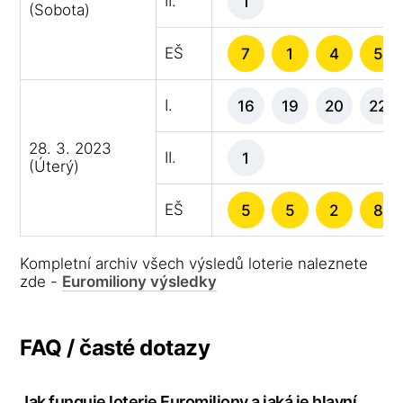
II.
1
(Sobota)
EŠ
7
1
4
5
I.
16
19
20
22
28. 3. 2023
II.
1
(Úterý)
EŠ
5
5
2
8
Kompletní archiv všech výsledů loterie naleznete
zde -
Euromiliony výsledky
FAQ / časté dotazy
Jak funguje loterie Euromiliony a jaká je hlavní