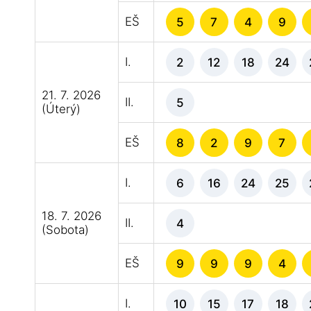
EŠ
5
7
4
9
I.
2
12
18
24
21. 7. 2026
II.
5
(Úterý)
EŠ
8
2
9
7
I.
6
16
24
25
18. 7. 2026
II.
4
(Sobota)
EŠ
9
9
9
4
I.
10
15
17
18