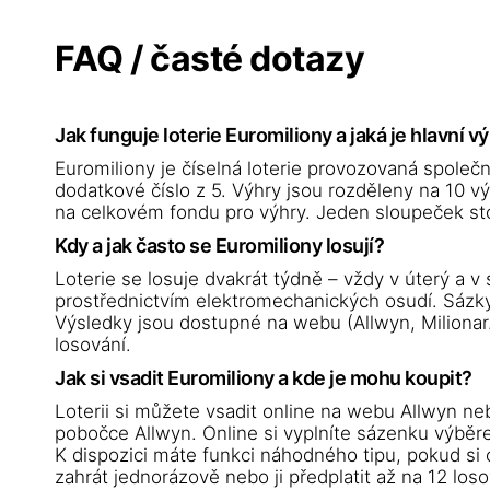
FAQ / časté dotazy
Jak funguje loterie Euromiliony a jaká je hlavní v
Euromiliony je číselná loterie provozovaná společno
dodatkové číslo z 5. Výhry jsou rozděleny na 10 výh
na celkovém fondu pro výhry. Jeden sloupeček stoj
Kdy a jak často se Euromiliony losují?
Loterie se losuje dvakrát týdně – vždy v úterý a v
prostřednictvím elektromechanických osudí. Sázky
Výsledky jsou dostupné na webu (Allwyn, Milionar.
losování.
Jak si vsadit Euromiliony a kde je mohu koupit?
Loterii si můžete vsadit online na webu Allwyn neb
pobočce Allwyn. Online si vyplníte sázenku výběrem
K dispozici máte funkci náhodného tipu, pokud si
zahrát jednorázově nebo ji předplatit až na 12 los