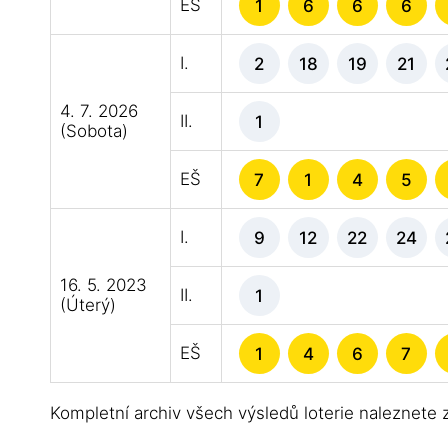
EŠ
1
6
6
6
I.
2
18
19
21
4. 7. 2026
II.
1
(Sobota)
EŠ
7
1
4
5
I.
9
12
22
24
16. 5. 2023
II.
1
(Úterý)
EŠ
1
4
6
7
Kompletní archiv všech výsledů loterie naleznete