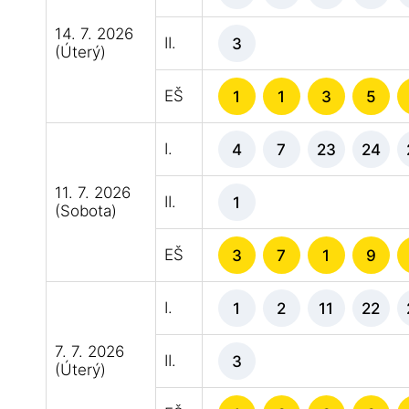
14. 7. 2026
II.
3
(Úterý)
EŠ
1
1
3
5
I.
4
7
23
24
11. 7. 2026
II.
1
(Sobota)
EŠ
3
7
1
9
I.
1
2
11
22
7. 7. 2026
II.
3
(Úterý)