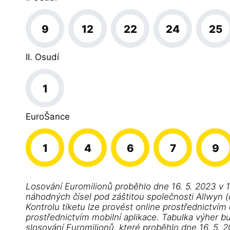
9
12
22
24
25
II. Osudí
1
EuroŠance
1
4
6
7
9
Losování Euromilionů proběhlo dne 16. 5. 2023 v 
náhodných čísel pod záštitou společnosti Allwyn (d
Kontrolu tiketu lze provést online prostřednictvím
prostřednictvím mobilní aplikace. Tabulka výher b
slosování Euromilionů, které proběhlo dne 16. 5. 