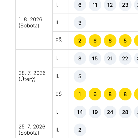
I.
6
11
12
23
1. 8. 2026
II.
3
(Sobota)
EŠ
2
6
6
5
I.
8
15
21
22
28. 7. 2026
II.
5
(Úterý)
EŠ
1
6
8
8
I.
14
19
24
28
25. 7. 2026
II.
2
(Sobota)