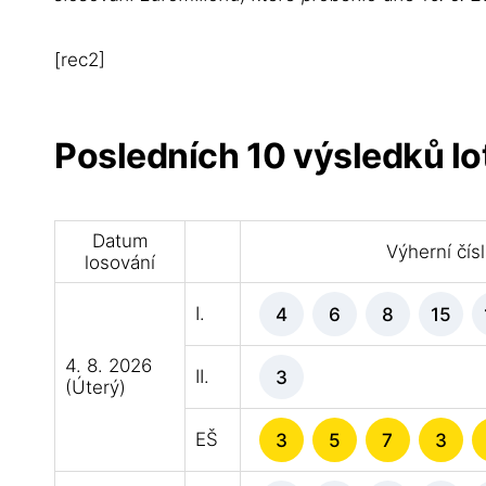
[rec2]
Posledních 10 výsledků lo
Datum
Výherní čís
losování
I.
4
6
8
15
4. 8. 2026
II.
3
(Úterý)
EŠ
3
5
7
3