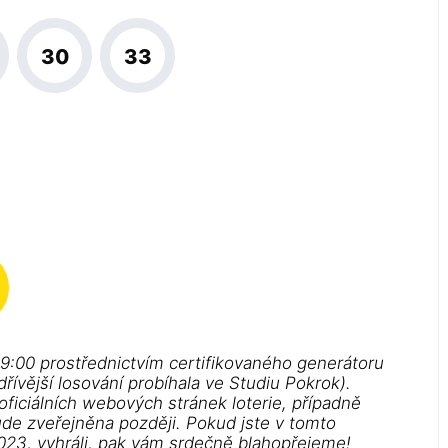
30
33
19:00 prostřednictvím certifikovaného generátoru
řívější losování probíhala ve Studiu Pokrok).
 oficiálních webových stránek loterie, případně
ude zveřejněna později. Pokud jste v tomto
2023, vyhráli, pak vám srdečně blahopřejeme!