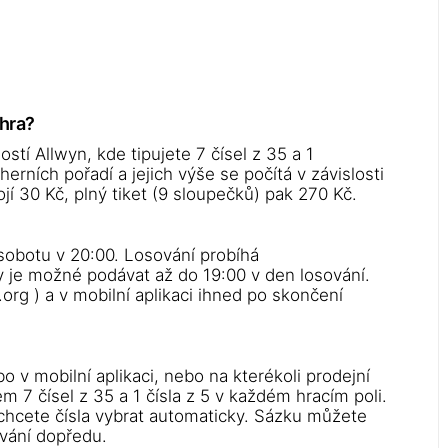
ýhra?
stí Allwyn, kde tipujete 7 čísel z 35 a 1
erních pořadí a jejich výše se počítá v závislosti
í 30 Kč, plný tiket (9 sloupečků) pak 270 Kč.
 sobotu v 20:00. Losování probíhá
 je možné podávat až do 19:00 v den losování.
org ) a v mobilní aplikaci ihned po skončení
o v mobilní aplikaci, nebo na kterékoli prodejní
 7 čísel z 35 a 1 čísla z 5 v každém hracím poli.
 chcete čísla vybrat automaticky. Sázku můžete
ování dopředu.