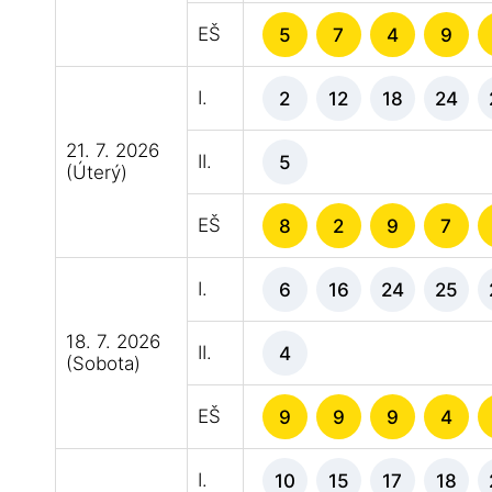
EŠ
5
7
4
9
I.
2
12
18
24
21. 7. 2026
II.
5
(Úterý)
EŠ
8
2
9
7
I.
6
16
24
25
18. 7. 2026
II.
4
(Sobota)
EŠ
9
9
9
4
I.
10
15
17
18