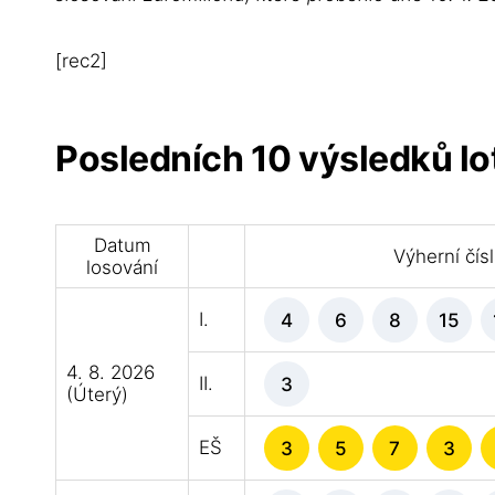
[rec2]
Posledních 10 výsledků lo
Datum
Výherní čís
losování
I.
4
6
8
15
4. 8. 2026
II.
3
(Úterý)
EŠ
3
5
7
3