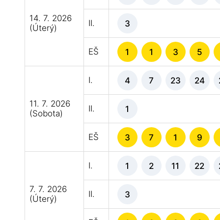
14. 7. 2026
II.
3
(Úterý)
EŠ
1
1
3
5
I.
4
7
23
24
11. 7. 2026
II.
1
(Sobota)
EŠ
3
7
1
9
I.
1
2
11
22
7. 7. 2026
II.
3
(Úterý)