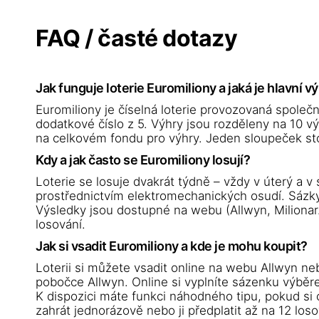
FAQ / časté dotazy
Jak funguje loterie Euromiliony a jaká je hlavní v
Euromiliony je číselná loterie provozovaná společno
dodatkové číslo z 5. Výhry jsou rozděleny na 10 výh
na celkovém fondu pro výhry. Jeden sloupeček stoj
Kdy a jak často se Euromiliony losují?
Loterie se losuje dvakrát týdně – vždy v úterý a v
prostřednictvím elektromechanických osudí. Sázky
Výsledky jsou dostupné na webu (Allwyn, Milionar.
losování.
Jak si vsadit Euromiliony a kde je mohu koupit?
Loterii si můžete vsadit online na webu Allwyn neb
pobočce Allwyn. Online si vyplníte sázenku výběrem
K dispozici máte funkci náhodného tipu, pokud si
zahrát jednorázově nebo ji předplatit až na 12 los