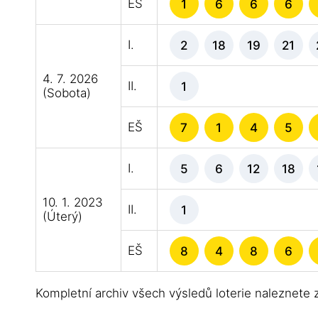
EŠ
1
6
6
6
I.
2
18
19
21
4. 7. 2026
II.
1
(Sobota)
EŠ
7
1
4
5
I.
5
6
12
18
10. 1. 2023
II.
1
(Úterý)
EŠ
8
4
8
6
Kompletní archiv všech výsledů loterie naleznete