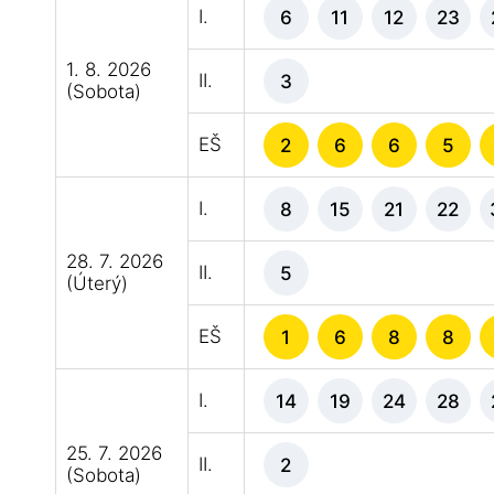
I.
6
11
12
23
1. 8. 2026
II.
3
(Sobota)
EŠ
2
6
6
5
I.
8
15
21
22
28. 7. 2026
II.
5
(Úterý)
EŠ
1
6
8
8
I.
14
19
24
28
25. 7. 2026
II.
2
(Sobota)