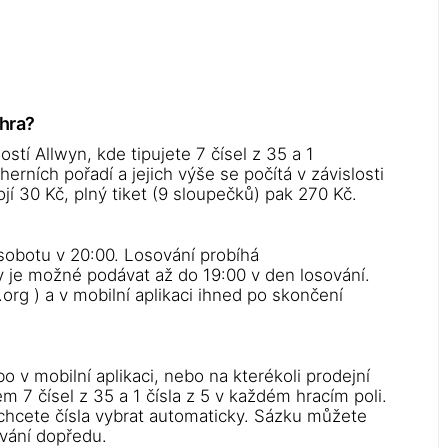
ýhra?
stí Allwyn, kde tipujete 7 čísel z 35 a 1
erních pořadí a jejich výše se počítá v závislosti
í 30 Kč, plný tiket (9 sloupečků) pak 270 Kč.
 sobotu v 20:00. Losování probíhá
 je možné podávat až do 19:00 v den losování.
org ) a v mobilní aplikaci ihned po skončení
o v mobilní aplikaci, nebo na kterékoli prodejní
 7 čísel z 35 a 1 čísla z 5 v každém hracím poli.
 chcete čísla vybrat automaticky. Sázku můžete
ování dopředu.