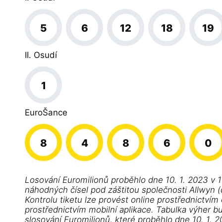
5
6
12
18
19
II. Osudí
1
EuroŠance
8
4
8
6
0
Losování Euromilionů proběhlo dne 10. 1. 2023 v 
náhodných čísel pod záštitou společnosti Allwyn (d
Kontrolu tiketu lze provést online prostřednictvím
prostřednictvím mobilní aplikace. Tabulka výher b
slosování Euromilionů, které proběhlo dne 10. 1. 