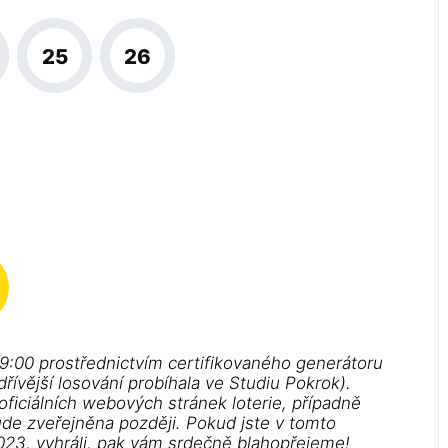
25
26
19:00 prostřednictvím certifikovaného generátoru
řívější losování probíhala ve Studiu Pokrok).
 oficiálních webových stránek loterie, případně
ude zveřejněna později. Pokud jste v tomto
2023, vyhráli, pak vám srdečně blahopřejeme!