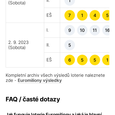
II.
1
(Sobota)
EŠ
7
1
4
5
I.
9
10
11
16
2. 9. 2023
II.
5
(Sobota)
EŠ
6
5
5
1
Kompletní archiv všech výsledů loterie naleznete
zde -
Euromiliony výsledky
FAQ / časté dotazy
Jak funguje loterie Euromiliony a jaká je hlavní