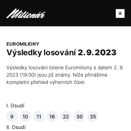
EUROMILIONY
Výsledky losování
2. 9. 2023
Výsledky losování loterie Euromiliony s datem 2. 9.
2023 (19:00) jsou již známy. Níže přinášíme
kompletní přehled výherních čísel.
I. Osudí
9
10
11
16
22
30
35
II. Osudí