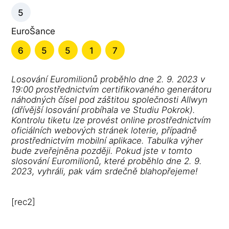
5
EuroŠance
6
5
5
1
7
Losování Euromilionů proběhlo dne 2. 9. 2023 v
19:00 prostřednictvím certifikovaného generátoru
náhodných čísel pod záštitou společnosti Allwyn
(dřívější losování probíhala ve Studiu Pokrok).
Kontrolu tiketu lze provést online prostřednictvím
oficiálních webových stránek loterie, případně
prostřednictvím mobilní aplikace. Tabulka výher
bude zveřejněna později. Pokud jste v tomto
slosování Euromilionů, které proběhlo dne 2. 9.
2023, vyhráli, pak vám srdečně blahopřejeme!
[rec2]