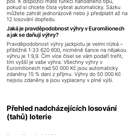
poli. K dispozici máte funkci náhodného tipu,
pokud si chcete čísla vybrat automaticky. Sázku
můžete zahrát jednorázově nebo ji předplatit až na
12 losování dopředu.
Jaká je pravděpodobnost výhry v Euromilionech
a jak se daňují výhry?
Pravděpodobnost výhry jackpotu je velmi nízká –
přibližně 1:33 620 600, nicméně šance na nějakou
výhru je 1:9,9. Čím více čísel se vám podaří trefit,
tím vyšší je vaše výhra. Všechny výhry v
Euromilionech nad 50 000 Kč jsou automaticky
zdaněny 15 % daní z příjmu. Výhry do 50 000 Kč
nejsou zdaněny a jsou vyplaceny v plné výši.
Přehled nadcházejících losování
(tahů) loterie