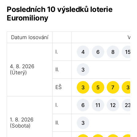
Posledních 10 výsledků loterie
Euromiliony
Datum losování
Výhe
I.
4
6
8
15
4. 8. 2026
II.
3
(Úterý)
EŠ
3
5
7
3
I.
6
11
12
23
1. 8. 2026
II.
3
(Sobota)