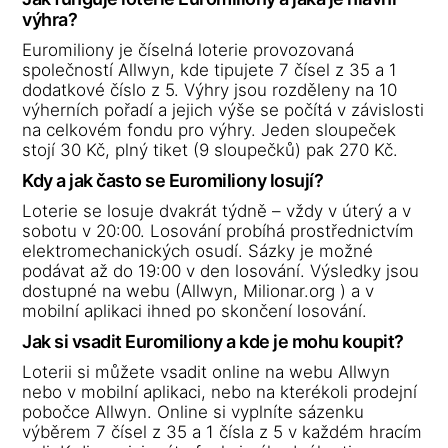
výhra?
Euromiliony je číselná loterie provozovaná
společností Allwyn, kde tipujete 7 čísel z 35 a 1
dodatkové číslo z 5. Výhry jsou rozděleny na 10
výherních pořadí a jejich výše se počítá v závislosti
na celkovém fondu pro výhry. Jeden sloupeček
stojí 30 Kč, plný tiket (9 sloupečků) pak 270 Kč.
Kdy a jak často se Euromiliony losují?
Loterie se losuje dvakrát týdně – vždy v úterý a v
sobotu v 20:00. Losování probíhá prostřednictvím
elektromechanických osudí. Sázky je možné
podávat až do 19:00 v den losování. Výsledky jsou
dostupné na webu (Allwyn, Milionar.org ) a v
mobilní aplikaci ihned po skončení losování.
Jak si vsadit Euromiliony a kde je mohu koupit?
Loterii si můžete vsadit online na webu Allwyn
nebo v mobilní aplikaci, nebo na kterékoli prodejní
pobočce Allwyn. Online si vyplníte sázenku
výběrem 7 čísel z 35 a 1 čísla z 5 v každém hracím