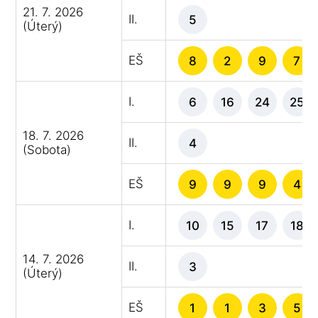
21. 7. 2026
II.
5
(Úterý)
EŠ
8
2
9
7
I.
6
16
24
25
18. 7. 2026
II.
4
(Sobota)
EŠ
9
9
9
4
I.
10
15
17
18
14. 7. 2026
II.
3
(Úterý)
EŠ
1
1
3
5