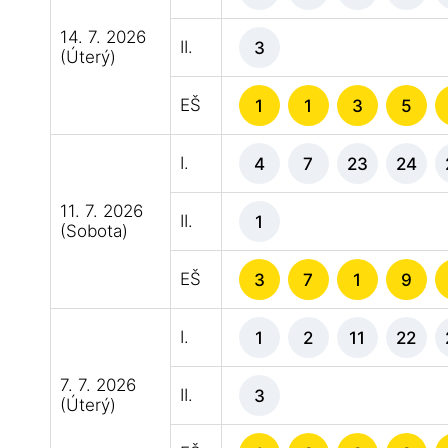
14. 7. 2026
II.
3
(Úterý)
EŠ
1
1
3
5
I.
4
7
23
24
11. 7. 2026
II.
1
(Sobota)
EŠ
3
7
1
9
I.
1
2
11
22
7. 7. 2026
II.
3
(Úterý)