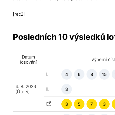
[rec2]
Posledních 10 výsledků lo
Datum
Výherní čís
losování
I.
4
6
8
15
4. 8. 2026
II.
3
(Úterý)
EŠ
3
5
7
3