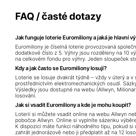
FAQ / časté dotazy
Jak funguje loterie Euromiliony a jaká je hlavní v
Euromiliony je číselná loterie provozovaná společno
dodatkové číslo z 5. Výhry jsou rozděleny na 10 výh
na celkovém fondu pro výhry. Jeden sloupeček stoj
Kdy a jak často se Euromiliony losují?
Loterie se losuje dvakrát týdně – vždy v úterý a v
prostřednictvím elektromechanických osudí. Sázky
Výsledky jsou dostupné na webu (Allwyn, Milionar.
losování.
Jak si vsadit Euromiliony a kde je mohu koupit?
Loterii si můžete vsadit online na webu Allwyn neb
pobočce Allwyn. Online si vyplníte sázenku výběrem
K dispozici máte funkci náhodného tipu, pokud si
zahrát jednorázově nebo ji předplatit až na 12 los