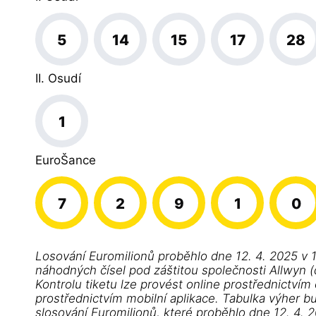
5
14
15
17
28
II. Osudí
1
EuroŠance
7
2
9
1
0
Losování Euromilionů proběhlo dne 12. 4. 2025 v 
náhodných čísel pod záštitou společnosti Allwyn (d
Kontrolu tiketu lze provést online prostřednictvím
prostřednictvím mobilní aplikace. Tabulka výher b
slosování Euromilionů, které proběhlo dne 12. 4. 