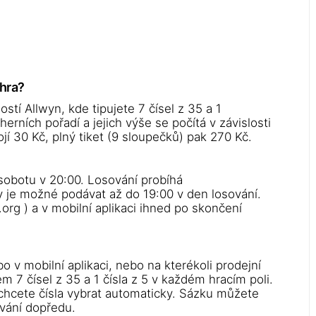
ýhra?
stí Allwyn, kde tipujete 7 čísel z 35 a 1
erních pořadí a jejich výše se počítá v závislosti
í 30 Kč, plný tiket (9 sloupečků) pak 270 Kč.
 sobotu v 20:00. Losování probíhá
 je možné podávat až do 19:00 v den losování.
org ) a v mobilní aplikaci ihned po skončení
o v mobilní aplikaci, nebo na kterékoli prodejní
 7 čísel z 35 a 1 čísla z 5 v každém hracím poli.
 chcete čísla vybrat automaticky. Sázku můžete
ování dopředu.