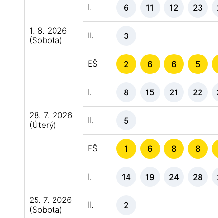
I.
6
11
12
23
1. 8. 2026
II.
3
(Sobota)
EŠ
2
6
6
5
I.
8
15
21
22
28. 7. 2026
II.
5
(Úterý)
EŠ
1
6
8
8
I.
14
19
24
28
25. 7. 2026
II.
2
(Sobota)