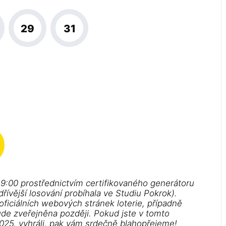
29
31
19:00 prostřednictvím certifikovaného generátoru
řívější losování probíhala ve Studiu Pokrok).
 oficiálních webových stránek loterie, případně
ude zveřejněna později. Pokud jste v tomto
2025, vyhráli, pak vám srdečně blahopřejeme!