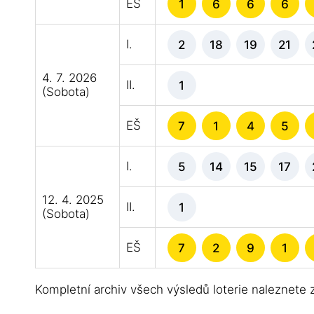
EŠ
1
6
6
6
I.
2
18
19
21
4. 7. 2026
II.
1
(Sobota)
EŠ
7
1
4
5
I.
5
14
15
17
12. 4. 2025
II.
1
(Sobota)
EŠ
7
2
9
1
Kompletní archiv všech výsledů loterie naleznete