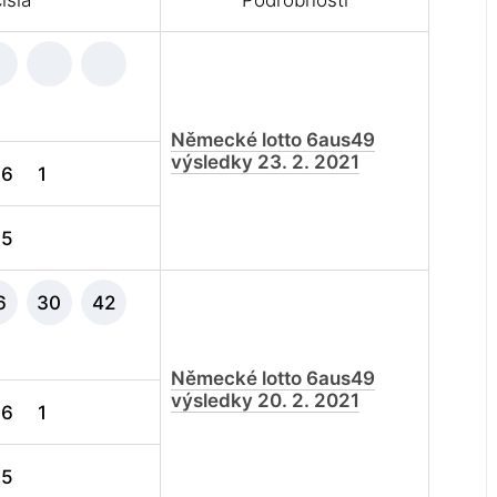
ísla
Podrobnosti
Německé lotto 6aus49
výsledky 23. 2. 2021
6
1
5
6
30
42
Německé lotto 6aus49
výsledky 20. 2. 2021
6
1
5