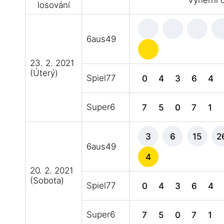
Výherní č
losování
6aus49
23. 2. 2021
(Úterý)
Spiel77
0
4
3
6
4
Super6
7
5
0
7
1
3
6
15
2
6aus49
4
20. 2. 2021
(Sobota)
Spiel77
0
4
3
6
4
Super6
7
5
0
7
1