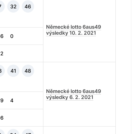
7
32
46
Německé lotto 6aus49
výsledky 10. 2. 2021
6
0
2
8
41
48
Německé lotto 6aus49
výsledky 6. 2. 2021
9
4
6