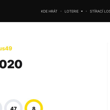
KDE HRÁT
LOTERIE
STÍRACÍ LO
us49
 2020
47
8