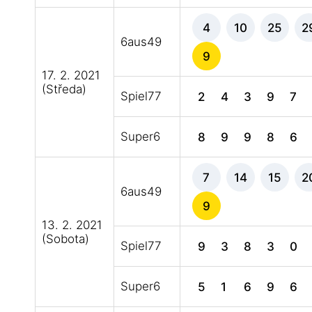
4
10
25
2
6aus49
9
17. 2. 2021
(Středa)
Spiel77
2
4
3
9
7
Super6
8
9
9
8
6
7
14
15
2
6aus49
9
13. 2. 2021
(Sobota)
Spiel77
9
3
8
3
0
Super6
5
1
6
9
6