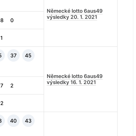
Německé lotto 6aus49
výsledky 20. 1. 2021
8
0
1
5
37
45
Německé lotto 6aus49
výsledky 16. 1. 2021
7
2
2
8
40
43