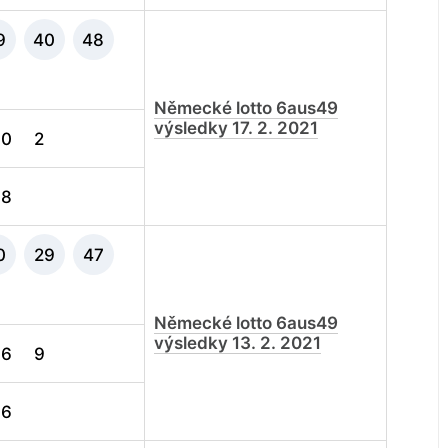
9
40
48
Německé lotto 6aus49
výsledky 17. 2. 2021
0
2
8
0
29
47
Německé lotto 6aus49
výsledky 13. 2. 2021
6
9
6