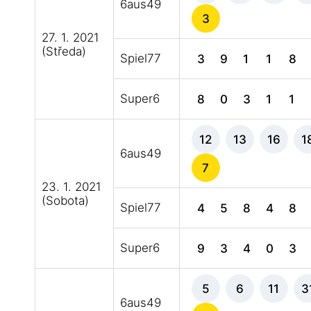
6aus49
3
27. 1. 2021
(Středa)
Spiel77
3
9
1
1
8
Super6
8
0
3
1
1
12
13
16
1
6aus49
7
23. 1. 2021
(Sobota)
Spiel77
4
5
8
4
8
Super6
9
3
4
0
3
5
6
11
3
6aus49