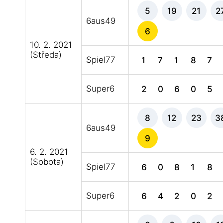
5
19
21
2
6aus49
6
10. 2. 2021
(Středa)
Spiel77
1
7
1
8
7
Super6
2
0
6
0
5
8
12
23
3
6aus49
9
6. 2. 2021
(Sobota)
Spiel77
6
0
8
1
8
Super6
6
4
2
0
2