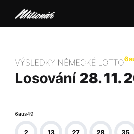
6a
VÝSLEDKY NĚMECKÉ LOTTO
Losování
28. 11.
6aus49
2
13
27
28
35