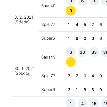
3
6
10
1
6aus49
9
3. 2. 2021
(Středa)
Spiel77
1
4
5
2
6
Super6
1
6
0
0
6
6
30
33
3
6aus49
1
30. 1. 2021
(Sobota)
Spiel77
7
7
6
4
9
Super6
3
1
8
6
9
1
4
15
1