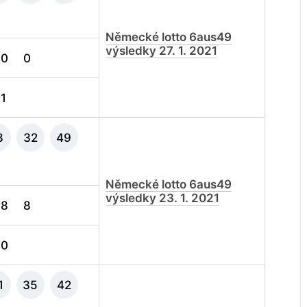
Německé lotto 6aus49
výsledky 27. 1. 2021
0
0
1
8
32
49
Německé lotto 6aus49
výsledky 23. 1. 2021
8
8
0
1
35
42