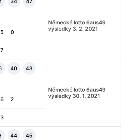
2
34
47
Německé lotto 6aus49
výsledky 3. 2. 2021
5
0
7
6
40
43
Německé lotto 6aus49
výsledky 30. 1. 2021
6
2
3
6
44
45