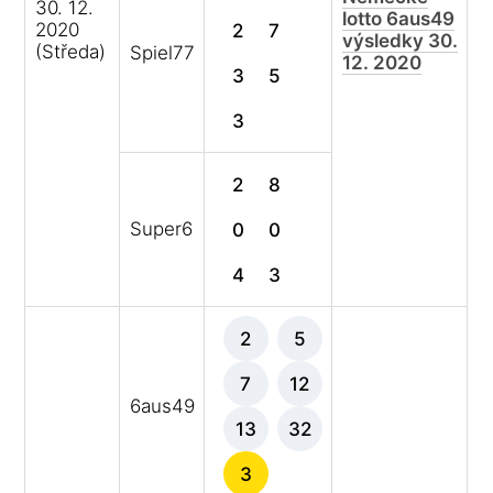
30. 12.
lotto 6aus49
2020
2
7
výsledky 30.
(Středa)
Spiel77
12. 2020
3
5
3
2
8
Super6
0
0
4
3
2
5
7
12
6aus49
13
32
3