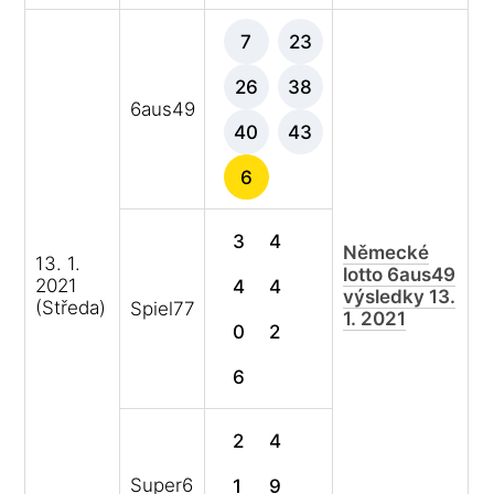
7
23
26
38
6aus49
40
43
6
3
4
Německé
13. 1.
lotto 6aus49
2021
4
4
výsledky 13.
(Středa)
Spiel77
1. 2021
0
2
6
2
4
Super6
1
9