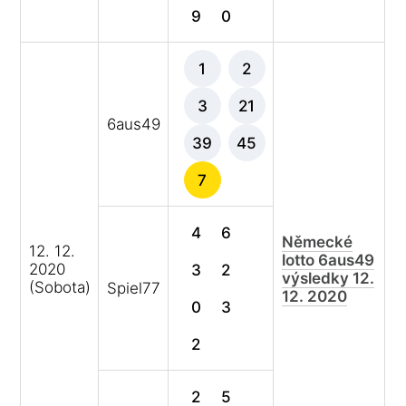
9
0
1
2
3
21
6aus49
39
45
7
4
6
Německé
12. 12.
lotto 6aus49
2020
3
2
výsledky 12.
(Sobota)
Spiel77
12. 2020
0
3
2
2
5