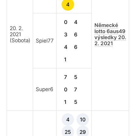
4
0
4
Německé
20. 2.
lotto 6aus49
2021
3
6
výsledky 20.
(Sobota)
Spiel77
2. 2021
4
6
1
7
5
Super6
0
7
1
5
4
10
25
29