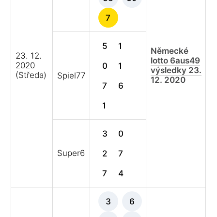
7
5
1
Německé
23. 12.
lotto 6aus49
2020
0
1
výsledky 23.
(Středa)
Spiel77
12. 2020
7
6
1
3
0
Super6
2
7
7
4
3
6