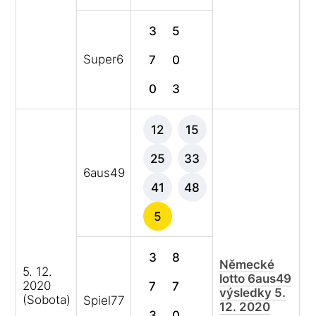
3
5
Super6
7
0
0
3
12
15
25
33
6aus49
41
48
5
3
8
Německé
5. 12.
lotto 6aus49
2020
7
7
výsledky 5.
(Sobota)
Spiel77
12. 2020
3
0