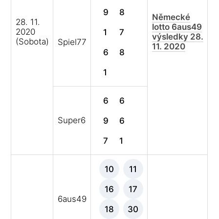
9
8
Německé
28. 11.
lotto 6aus49
2020
1
7
výsledky 28.
(Sobota)
Spiel77
11. 2020
6
8
1
6
6
Super6
9
6
7
1
10
11
16
17
6aus49
18
30