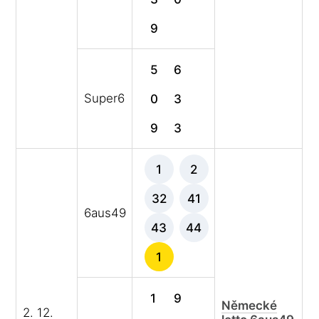
9
5
6
Super6
0
3
9
3
1
2
32
41
6aus49
43
44
1
1
9
Německé
2. 12.