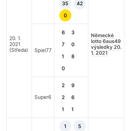
35
42
0
6
3
Německé
20. 1.
lotto 6aus49
2021
7
0
výsledky 20.
(Středa)
Spiel77
1. 2021
1
8
0
2
9
Super6
2
6
1
1
1
5