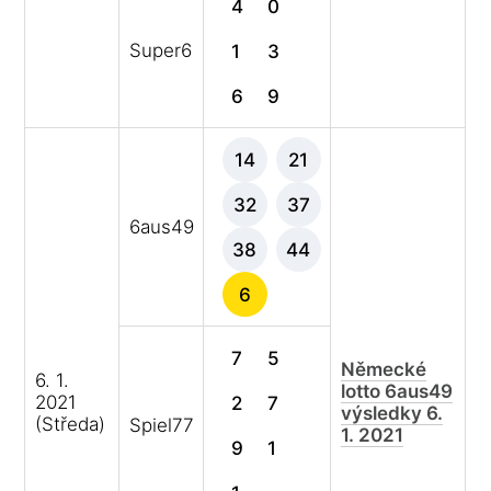
4
0
Super6
1
3
6
9
14
21
32
37
6aus49
38
44
6
7
5
Německé
6. 1.
lotto 6aus49
2021
2
7
výsledky 6.
(Středa)
Spiel77
1. 2021
9
1