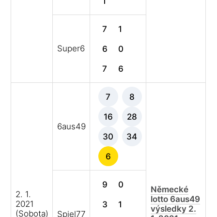
1
7
1
Super6
6
0
7
6
7
8
16
28
6aus49
30
34
6
9
0
Německé
2. 1.
lotto 6aus49
2021
3
1
výsledky 2.
(Sobota)
Spiel77