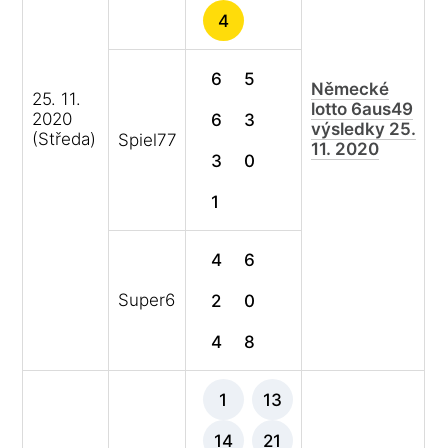
4
6
5
Německé
25. 11.
lotto 6aus49
2020
6
3
výsledky 25.
(Středa)
Spiel77
11. 2020
3
0
1
4
6
Super6
2
0
4
8
1
13
14
21