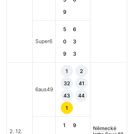
9
5
6
Super6
0
3
9
3
1
2
32
41
6aus49
43
44
1
1
9
Německé
2. 12.