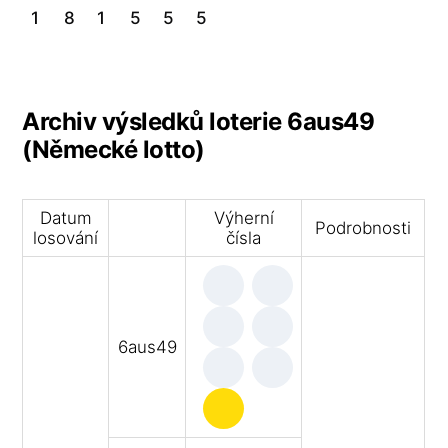
1
8
1
5
5
5
Archiv výsledků loterie 6aus49
(Německé lotto)
Datum
Výherní
Podrobnosti
losování
čísla
6aus49