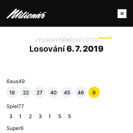
6aus49
VÝSLEDKY NĚMECKÉ LOTTO
Losování
6. 7. 2019
6aus49
19
22
27
40
45
46
9
Spiel77
3
1
2
3
1
5
5
Super6