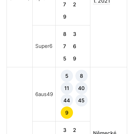
1. 2021
7
2
9
8
3
Super6
7
6
5
9
5
8
11
40
6aus49
44
45
9
3
2
Německé