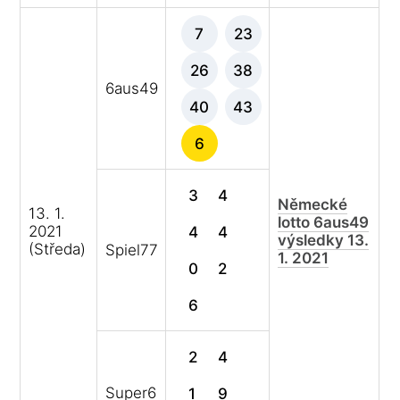
7
23
26
38
6aus49
40
43
6
3
4
Německé
13. 1.
lotto 6aus49
2021
4
4
výsledky 13.
(Středa)
Spiel77
1. 2021
0
2
6
2
4
Super6
1
9