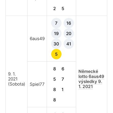
2
5
7
16
19
20
6aus49
30
41
5
8
6
Německé
9. 1.
lotto 6aus49
2021
5
7
výsledky 9.
(Sobota)
Spiel77
1. 2021
8
1
8