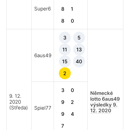
Super6
8
1
8
0
3
5
11
13
6aus49
15
40
2
3
0
Německé
9. 12.
lotto 6aus49
2020
9
2
výsledky 9.
(Středa)
Spiel77
12. 2020
9
4
7