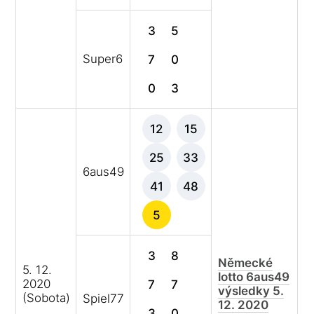
3
5
Super6
7
0
0
3
12
15
25
33
6aus49
41
48
5
3
8
Německé
5. 12.
lotto 6aus49
2020
7
7
výsledky 5.
(Sobota)
Spiel77
12. 2020
3
0