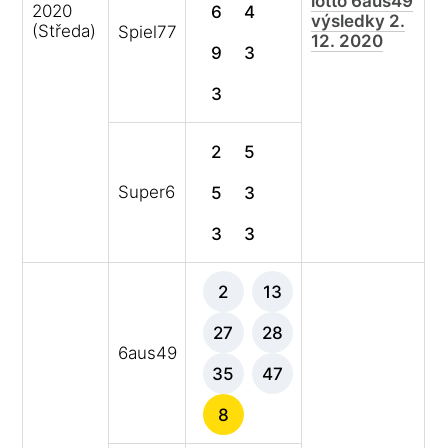
lotto 6aus49
2020
6
4
výsledky 2.
(Středa)
Spiel77
12. 2020
9
3
3
2
5
Super6
5
3
3
3
2
13
27
28
6aus49
35
47
8