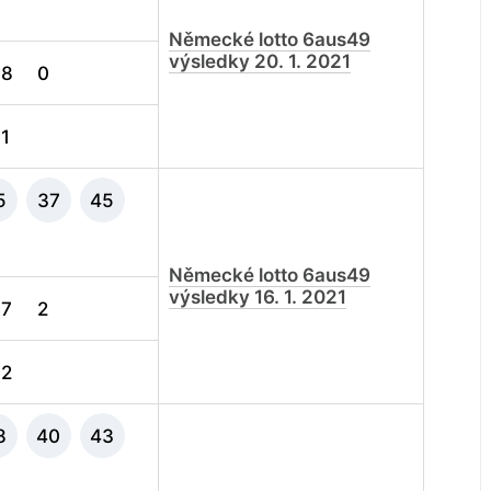
Německé lotto 6aus49
výsledky 20. 1. 2021
8
0
1
5
37
45
Německé lotto 6aus49
výsledky 16. 1. 2021
7
2
2
8
40
43