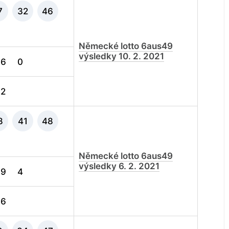
7
32
46
Německé lotto 6aus49
výsledky 10. 2. 2021
6
0
2
8
41
48
Německé lotto 6aus49
výsledky 6. 2. 2021
9
4
6