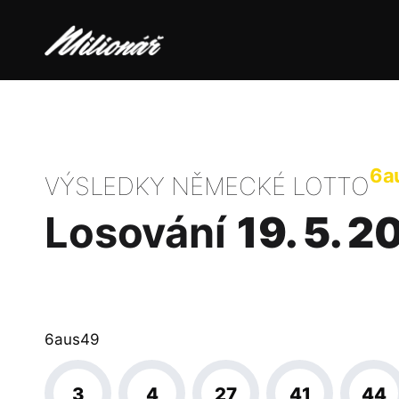
6a
VÝSLEDKY NĚMECKÉ LOTTO
Losování
19. 5. 2
6aus49
3
4
27
41
44