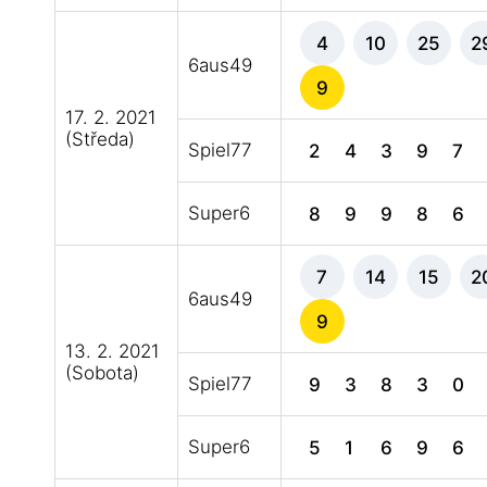
4
10
25
2
6aus49
9
17. 2. 2021
(Středa)
Spiel77
2
4
3
9
7
Super6
8
9
9
8
6
7
14
15
2
6aus49
9
13. 2. 2021
(Sobota)
Spiel77
9
3
8
3
0
Super6
5
1
6
9
6