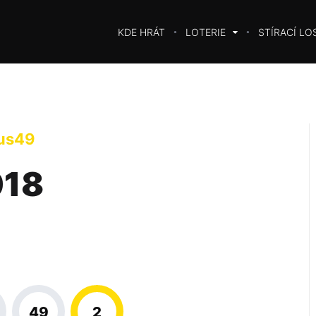
KDE HRÁT
LOTERIE
STÍRACÍ LO
us49
018
49
2