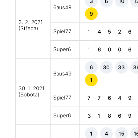
3
6
10
1
6aus49
9
3. 2. 2021
(Středa)
Spiel77
1
4
5
2
6
Super6
1
6
0
0
6
6
30
33
3
6aus49
1
30. 1. 2021
(Sobota)
Spiel77
7
7
6
4
9
Super6
3
1
8
6
9
1
4
15
1