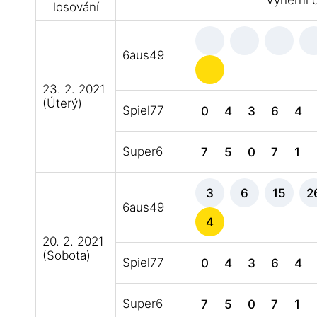
Výherní č
losování
6aus49
23. 2. 2021
(Úterý)
Spiel77
0
4
3
6
4
Super6
7
5
0
7
1
3
6
15
2
6aus49
4
20. 2. 2021
(Sobota)
Spiel77
0
4
3
6
4
Super6
7
5
0
7
1