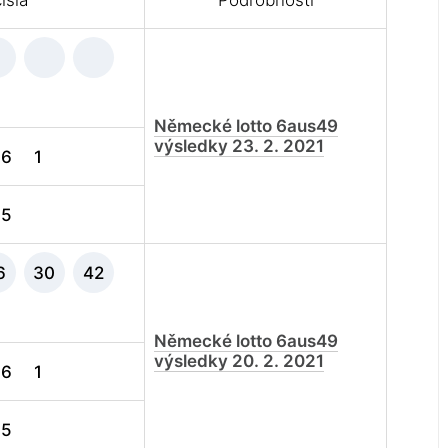
ísla
Podrobnosti
Německé lotto 6aus49
výsledky 23. 2. 2021
6
1
5
6
30
42
Německé lotto 6aus49
výsledky 20. 2. 2021
6
1
5