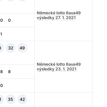
Německé lotto 6aus49
výsledky 27. 1. 2021
0
0
1
8
32
49
Německé lotto 6aus49
výsledky 23. 1. 2021
8
8
0
1
35
42