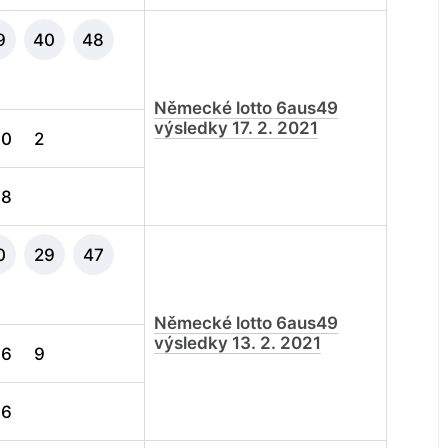
9
40
48
Německé lotto 6aus49
výsledky 17. 2. 2021
0
2
8
0
29
47
Německé lotto 6aus49
výsledky 13. 2. 2021
6
9
6