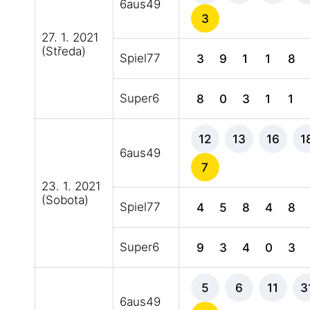
6aus49
3
27. 1. 2021
(Středa)
Spiel77
3
9
1
1
8
Super6
8
0
3
1
1
12
13
16
1
6aus49
7
23. 1. 2021
(Sobota)
Spiel77
4
5
8
4
8
Super6
9
3
4
0
3
5
6
11
3
6aus49