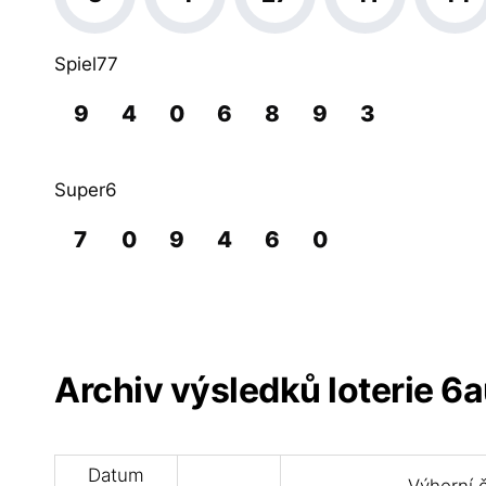
Spiel77
9
4
0
6
8
9
3
Super6
7
0
9
4
6
0
Archiv výsledků loterie 6
Datum