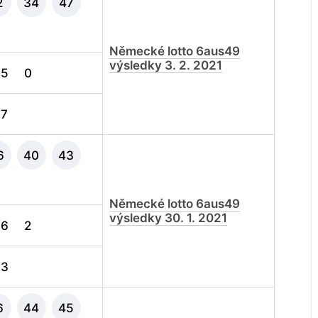
2
34
47
Německé lotto 6aus49
výsledky 3. 2. 2021
5
0
7
6
40
43
Německé lotto 6aus49
výsledky 30. 1. 2021
6
2
3
6
44
45