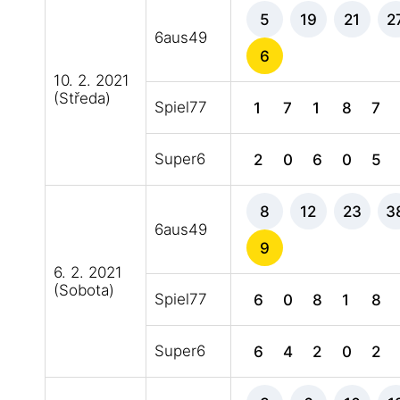
5
19
21
2
6aus49
6
10. 2. 2021
(Středa)
Spiel77
1
7
1
8
7
Super6
2
0
6
0
5
8
12
23
3
6aus49
9
6. 2. 2021
(Sobota)
Spiel77
6
0
8
1
8
Super6
6
4
2
0
2