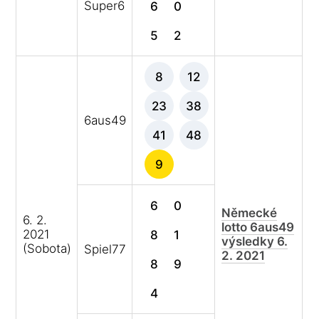
Super6
6
0
5
2
8
12
23
38
6aus49
41
48
9
6
0
Německé
6. 2.
lotto 6aus49
2021
8
1
výsledky 6.
(Sobota)
Spiel77
2. 2021
8
9
4