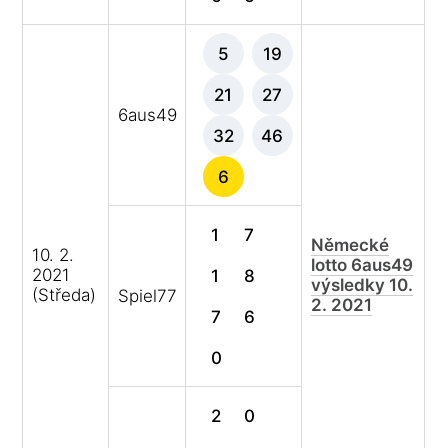
5
19
21
27
6aus49
32
46
6
1
7
Německé
10. 2.
lotto 6aus49
2021
1
8
výsledky 10.
(Středa)
Spiel77
2. 2021
7
6
0
2
0