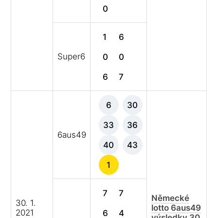
0
1
6
Super6
0
0
6
7
6
30
33
36
6aus49
40
43
1
7
7
Německé
30. 1.
lotto 6aus49
2021
6
4
výsledky 30.