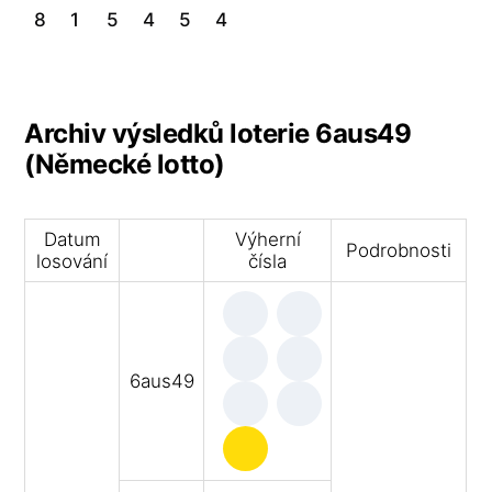
8
1
5
4
5
4
Archiv výsledků loterie 6aus49
(Německé lotto)
Datum
Výherní
Podrobnosti
losování
čísla
6aus49