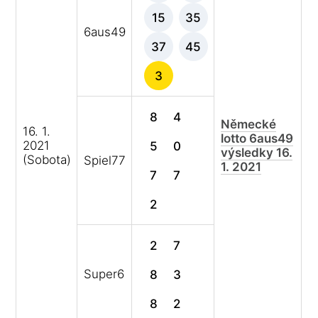
15
35
6aus49
37
45
3
8
4
Německé
16. 1.
lotto 6aus49
2021
5
0
výsledky 16.
(Sobota)
Spiel77
1. 2021
7
7
2
2
7
Super6
8
3
8
2