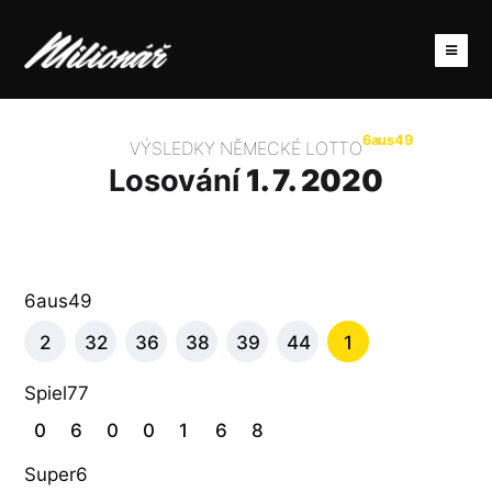
6aus49
VÝSLEDKY NĚMECKÉ LOTTO
Losování
1. 7. 2020
6aus49
2
32
36
38
39
44
1
Spiel77
0
6
0
0
1
6
8
Super6