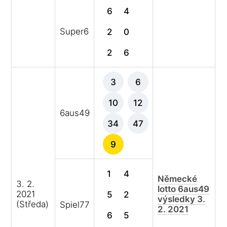
6
4
Super6
2
0
2
6
3
6
10
12
6aus49
34
47
9
1
4
Německé
3. 2.
lotto 6aus49
2021
5
2
výsledky 3.
(Středa)
Spiel77
2. 2021
6
5