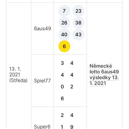
7
23
26
38
6aus49
40
43
6
3
4
Německé
13. 1.
lotto 6aus49
2021
4
4
výsledky 13.
(Středa)
Spiel77
1. 2021
0
2
6
2
4
Super6
1
9