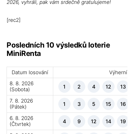
2026, vyhráli, pak vám srdečně gratulujeme!
[rec2]
Posledních 10 výsledků loterie
MiniRenta
Datum losování
Výherní čí
8. 8. 2026
1
2
4
12
13
(Sobota)
7. 8. 2026
1
3
5
15
16
(Pátek)
6. 8. 2026
4
9
12
14
19
(Čtvrtek)