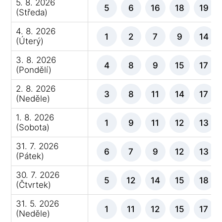
5. 8. 2026
5
6
16
18
19
(Středa)
4. 8. 2026
1
2
7
9
14
(Úterý)
3. 8. 2026
4
8
9
15
17
(Pondělí)
2. 8. 2026
3
8
11
14
17
(Neděle)
1. 8. 2026
1
9
11
12
13
(Sobota)
31. 7. 2026
6
7
9
12
13
(Pátek)
30. 7. 2026
5
12
14
15
18
(Čtvrtek)
31. 5. 2026
1
11
12
15
17
(Neděle)