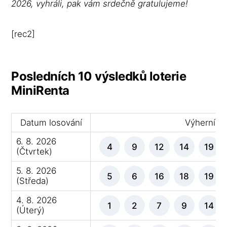
2026, vyhráli, pak vám srdečně gratulujeme!
[rec2]
Posledních 10 výsledků loterie
MiniRenta
Datum losování
Výherní čí
6. 8. 2026
4
9
12
14
19
(Čtvrtek)
5. 8. 2026
5
6
16
18
19
(Středa)
4. 8. 2026
1
2
7
9
14
(Úterý)