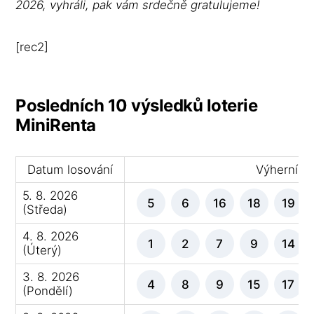
2026, vyhráli, pak vám srdečně gratulujeme!
[rec2]
Posledních 10 výsledků loterie
MiniRenta
Datum losování
Výherní čí
5. 8. 2026
5
6
16
18
19
(Středa)
4. 8. 2026
1
2
7
9
14
(Úterý)
3. 8. 2026
4
8
9
15
17
(Pondělí)