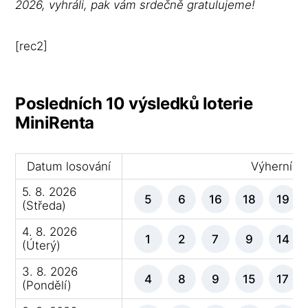
2026, vyhráli, pak vám srdečně gratulujeme!
[rec2]
Posledních 10 výsledků loterie
MiniRenta
Datum losování
Výherní čí
5. 8. 2026
5
6
16
18
19
(Středa)
4. 8. 2026
1
2
7
9
14
(Úterý)
3. 8. 2026
4
8
9
15
17
(Pondělí)