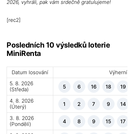
2026, vyhráli, pak vám srdečně gratulujeme!
[rec2]
Posledních 10 výsledků loterie
MiniRenta
Datum losování
Výherní čí
5. 8. 2026
5
6
16
18
19
(Středa)
4. 8. 2026
1
2
7
9
14
(Úterý)
3. 8. 2026
4
8
9
15
17
(Pondělí)