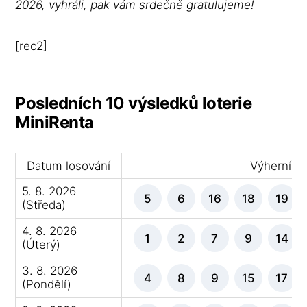
2026, vyhráli, pak vám srdečně gratulujeme!
[rec2]
Posledních 10 výsledků loterie
MiniRenta
Datum losování
Výherní čí
5. 8. 2026
5
6
16
18
19
(Středa)
4. 8. 2026
1
2
7
9
14
(Úterý)
3. 8. 2026
4
8
9
15
17
(Pondělí)