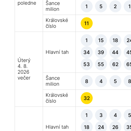
poledne
Šance
1
5
2
1
milion
Královské
11
číslo
1
15
18
2
Hlavní tah
34
39
44
4
Úterý
53
55
62
6
4. 8.
2026
večer
Šance
8
4
5
milion
Královské
32
číslo
1
3
4
Hlavní tah
18
24
26
3