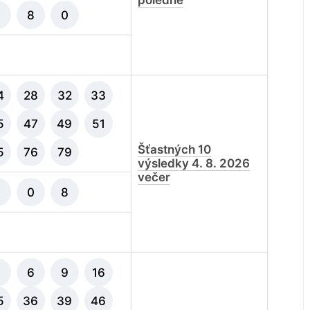
poledne
8
0
4
28
32
33
5
47
49
51
Šťastných 10
5
76
79
výsledky 4. 8. 2026
večer
8
0
8
5
6
9
16
5
36
39
46