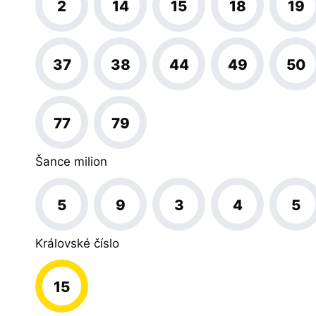
2
14
15
18
19
37
38
44
49
50
77
79
Šance milion
5
9
3
4
5
Královské číslo
15