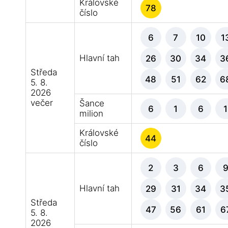
Královské
78
číslo
6
7
10
1
Hlavní tah
26
30
34
3
Středa
48
51
62
6
5. 8.
2026
večer
Šance
6
1
6
1
milion
Královské
44
číslo
2
3
6
Hlavní tah
29
31
34
3
Středa
47
56
61
6
5. 8.
2026