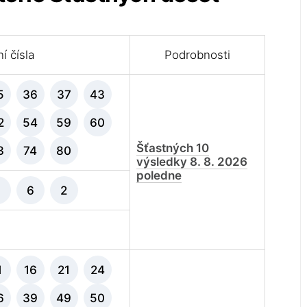
í čísla
Podrobnosti
5
36
37
43
2
54
59
60
Šťastných 10
3
74
80
výsledky 8. 8. 2026
poledne
5
6
2
1
16
21
24
6
39
49
50