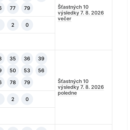
Šťastných 10
6
77
79
výsledky 7. 8. 2026
večer
3
2
0
3
35
36
39
9
50
53
56
Šťastných 10
6
78
79
výsledky 7. 8. 2026
poledne
9
2
0