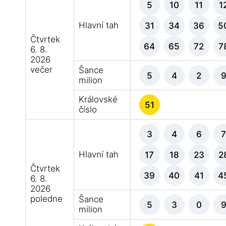
5
10
11
1
Hlavní tah
31
34
36
5
Čtvrtek
64
65
72
7
6. 8.
2026
večer
Šance
5
4
2
milion
Královské
51
číslo
3
4
6
Hlavní tah
17
18
23
2
Čtvrtek
39
40
41
4
6. 8.
2026
poledne
Šance
5
3
0
milion