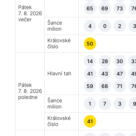
Pátek
65
69
73
7
7. 8. 2026
večer
Šance
4
0
2
milion
Královské
50
číslo
14
28
30
3
Hlavní tah
41
43
47
4
Pátek
59
68
71
7
7. 8. 2026
poledne
Šance
1
7
3
milion
Královské
41
číslo