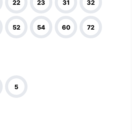
22
23
31
32
52
54
60
72
5