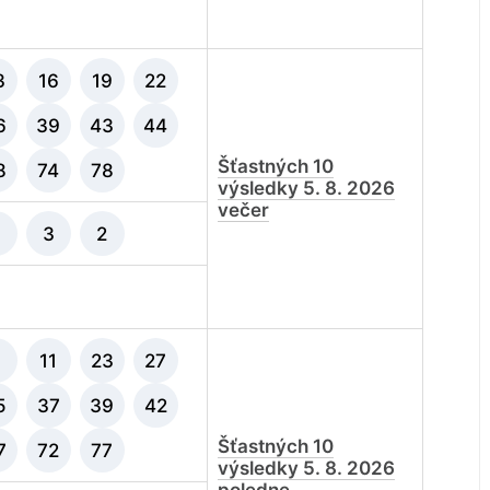
3
16
19
22
6
39
43
44
Šťastných 10
8
74
78
výsledky 5. 8. 2026
večer
3
2
9
11
23
27
5
37
39
42
Šťastných 10
7
72
77
výsledky 5. 8. 2026