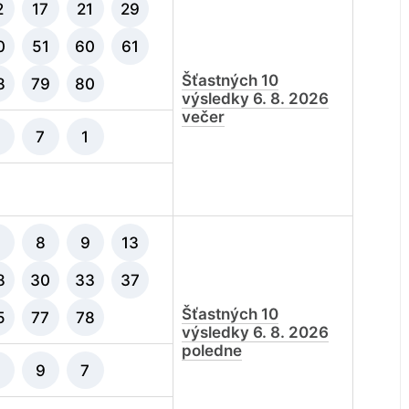
2
17
21
29
0
51
60
61
Šťastných 10
8
79
80
výsledky 6. 8. 2026
večer
9
7
1
7
8
9
13
8
30
33
37
Šťastných 10
5
77
78
výsledky 6. 8. 2026
poledne
9
9
7