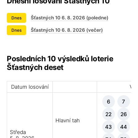
Dnešní losování Šťastných 10
Šťastných 10 6. 8. 2026 (poledne)
Dnes
Šťastných 10 6. 8. 2026 (večer)
Dnes
Posledních 10 výsledků loterie
Šťastných deset
Datum losování
Výh
6
7
22
26
Hlavní tah
43
44
Středa