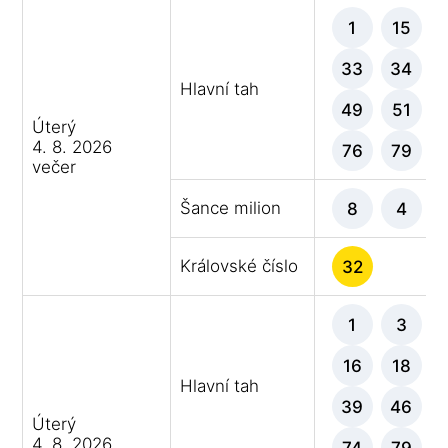
1
15
33
34
Hlavní tah
49
51
Úterý
4. 8. 2026
76
79
večer
Šance milion
8
4
Královské číslo
32
1
3
16
18
Hlavní tah
39
46
Úterý
4. 8. 2026
74
79