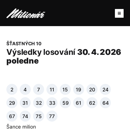
ŠŤASTNÝCH 10
Výsledky losování
30. 4. 2026
poledne
2
4
7
11
15
19
20
24
29
31
32
33
59
61
62
64
67
74
75
77
Šance milion