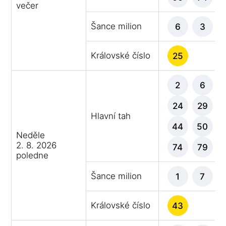
večer
Šance milion
6
3
Královské číslo
25
2
6
24
29
Hlavní tah
44
50
Neděle
2. 8. 2026
74
79
poledne
Šance milion
1
7
Královské číslo
43