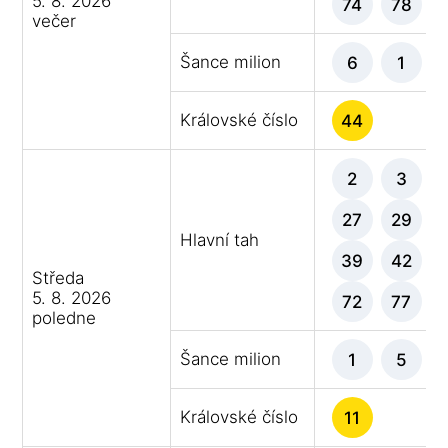
5. 8. 2026
74
78
večer
Šance milion
6
1
Královské číslo
44
2
3
27
29
Hlavní tah
39
42
Středa
5. 8. 2026
72
77
poledne
Šance milion
1
5
Královské číslo
11